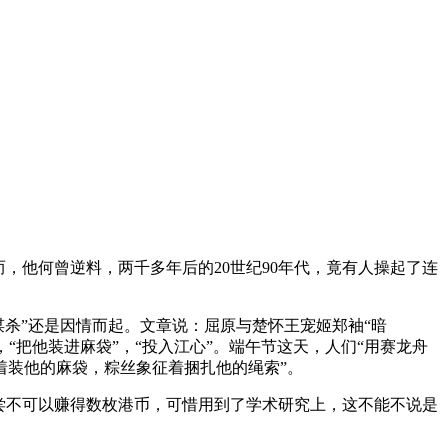
他何曾逆料，两千多年后的20世纪90年代，竟有人操起了连
“谋杀”还是因情而起。文章说：屈原与楚怀王宠姬郑袖“暗
“把他装进麻袋”，“投入江心”。端午节这天，人们“用赛龙舟
着装他的麻袋，粽丝象征着捆扎他的绳索”。
尝不可以赚得数枚港币，可惜用到了学术研究上，这不能不说是