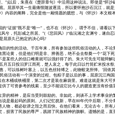
。”)以后，朱熹在《楚辞章句》中沿用这种说法。即使是“怀沙砾而
江底。屈原毕其一生最痛恨随波逐流，所以要怀抱沙石沉江，就是
怀沙》内容的阐释，完全是他一厢情愿的臆想，与《怀沙》本文根
证据”既不是“唯一”，也不在《怀沙》。谓予不信，请看以下
流风兮，托彭咸之所居。”(《悲回风》)“临沅湘之玄渊兮，遂自忍
是屈原久已抱定的决心吗?
目的性的活动。千百年来，所有参加这些民俗活动的人，不论男
数黑论黄，但是他们明是非、辨善恶，绝不会去祭奠一个“花下死
不是某些人的信口雌黄就可以强奸得了的。朱大可先生可能辩解
以五月五日投汨罗江而死，楚人哀之，每于此日以竹筒贮米投水
有惠，可以练树叶塞上，以五色丝转缚之，此物蛟龙所惮。’回依
的民俗活动有一个演变的过程。包粽子是以后的事，屈原沉江殉
装在木桶或铁桶里，第二次才是装在麻袋里。难道这就是朱大可先
提供了可资参考的线索，至少不能说它比今人的臆造更没有价值罢
异的精神，是应当受到鼓励的。非如此，则谈不上学术事业的繁
当说是最起码的原则。人们记忆犹新，早在80年代中后期，不分
秀人物，都必欲谤之毁之而后快。在他们看来，无论古今，所有
，损害了民族的尊严，践踏了民族精神的旗帜。遗憾的是，直至今