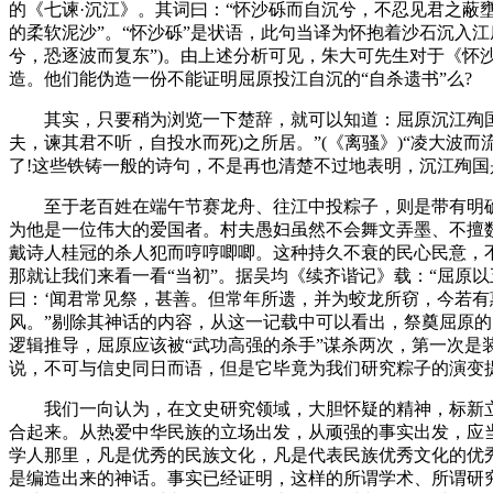
的《七谏·沉江》。其词曰：“怀沙砾而自沉兮，不忍见君之蔽壅
的柔软泥沙”。“怀沙砾”是状语，此句当译为怀抱着沙石沉入
兮，恐逐波而复东”)。由上述分析可见，朱大可先生对于《
造。他们能伪造一份不能证明屈原投江自沉的“自杀遗书”么?
其实，只要稍为浏览一下楚辞，就可以知道：屈原沉江殉国的“
夫，谏其君不听，自投水而死)之所居。”(《离骚》)“凌大波而
了!这些铁铸一般的诗句，不是再也清楚不过地表明，沉江殉国
至于老百姓在端午节赛龙舟、往江中投粽子，则是带有明确
为他是一位伟大的爱国者。村夫愚妇虽然不会舞文弄墨、不擅
戴诗人桂冠的杀人犯而哼哼唧唧。这种持久不衰的民心民意，
那就让我们来看一看“当初”。据吴均《续齐谐记》载：“屈原
曰：‘闻君常见祭，甚善。但常年所遗，并为蛟龙所窃，今若
风。”剔除其神话的内容，从这一记载中可以看出，祭奠屈原
逻辑推导，屈原应该被“武功高强的杀手”谋杀两次，第一次是
说，不可与信史同日而语，但是它毕竟为我们研究粽子的演变
我们一向认为，在文史研究领域，大胆怀疑的精神，标新立
合起来。从热爱中华民族的立场出发，从顽强的事实出发，应
学人那里，凡是优秀的民族文化，凡是代表民族优秀文化的优
是编造出来的神话。事实已经证明，这样的所谓学术、所谓研究