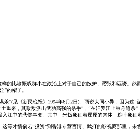
样的比喻慨叹群小在政治上对于自己的嫉妒、谮毁和诬谤。然而，
淫”的帽子。
”(见《新民晚报》1994年6月2日)。两说大同小异，因为这
卷土重来，其政敌派出武功高强的杀手”，“在汨罗江上乘舟追杀”，
投入江中的悲惨事变。其中，米饭象征着屈原的肉体，粽叶象征
等才情倘若“投资”到香港专营言情、武打的影视商那里，未