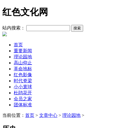
红色文化网
站内搜索：
首页
重要新闻
理论园地
高山仰止
革命地标
红色影像
时代脊梁
小小寰球
杜鹃花开
会员之家
团体标准
当前位置：
首页
>
文章中心
>
理论园地
>