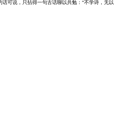
的话可说，只拈得一句古话聊以共勉：“不学诗，无以