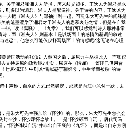
诗。关于湘君和湘夫人所指，历来歧义颇多。王逸以为湘君是水
降，则多以为湘君、湘夫人是配偶神。关于诗的内容，王逸以为
有一人把《湘夫人》与郑袖扯到一起。可见朱大可先生的阐释是
华美的笔墨渲染了湘君对于湘夫人的思慕哀怨之情，但是在自我
明一些。读《离骚》、《九章》，我们可以感觉到诗人那种非常
情诗，而《湘夫人》则基本上是以场面上的感情为基调的叙述
与迷恋”，他怎么可能仅仅抒写场面上的情感呢?这无论在心理
颠覆楚国活动的张仪进入楚国之后，屈原力主杀掉此人，而张仪
而去支持屈原的政敌呢?其实，屈原在《惜诵》一篇即已借用晋
《七谏·沉江》中则以“晋献惑于骊姬兮，申生孝而被殃”的诗
诞。
诗中声称，自杀的方式已然确定，那就是向江中忿然一跃，去
话，是朱大可先生强加给《怀沙》的。那么，朱大可先生怎么会
受封长沙，怀沙即怀念故土。二是“怀沙砾而自沉”。唐代司马
疏漏，“怀沙砾以自沉”并非出自王褒的《九怀》，而是出自东方朔