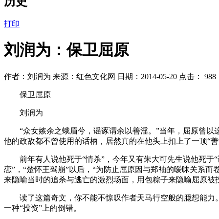
历史
打印
刘润为：保卫屈原
作者：刘润为 来源：红色文化网 日期：2014-05-20 点击：
988
保卫屈原
刘润为
“众女嫉余之蛾眉兮，谣诼谓余以善淫。”当年，屈原曾以这
他的政敌都不曾使用的话柄，居然真的在他头上扣上了一顶“善
前年有人说他死于“情杀”，今年又有朱大可先生说他死于“谋杀
恋”，“楚怀王驾崩”以后，“为防止屈原因与郑袖的暧昧关系而
来隐喻当时的追杀与逃亡的激烈场面，用包粽子来隐喻屈原被
读了这篇奇文，你不能不惊叹作者天马行空般的臆想能力。这
一种“投资”上的倒错。