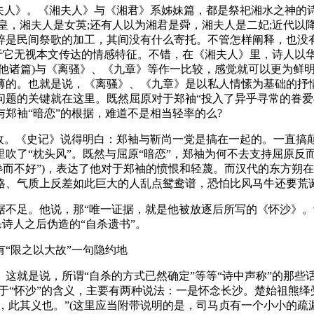
人》。《湘夫人》与《湘君》系姊妹篇，都是祭祀湘水之神的
皇，湘夫人是女英;还有人以为湘君是舜，湘夫人是二妃;近代以
粹是民间祭歌的加工，其间没有什么寄托。不管怎样阐释，也没
在于它无视本文传达的情感特征。不错，在《湘夫人》里，诗人以
其他诸篇)与《离骚》、《九章》等作一比较，感觉就可以更为鲜
薄的。也就是说，《离骚》、《九章》是以私人情愫为基础的抒
题的关键就在这里。既然屈原对于郑袖“投入了异乎寻常的眷爱
郑袖“暗恋”的根据，难道不是相当轻率的么?
。《史记》说得明白：郑袖与靳尚一党是搞在一起的。一直搞
吹了“枕头风”。既然与屈原“暗恋”，郑袖为何不去支持屈原反
谗而不好”)，表达了他对于郑袖的愤恨和轻蔑。而汉代的东方朔在
格、气质上反差如此巨大的人乱点鸳鸯谱，恐怕比风马牛还要荒
足。他说，那“唯一证据，就是他被放逐后所写的《怀沙》。
杀诗人之后伪造的“自杀遗书”。
“限之以大故”一句隐约地
就是说，所谓“自杀的方式已然确定”等等“诗中声称”的那些
关于“怀沙”的含义，主要有两种说法：一是怀念长沙。楚始祖熊绎
沉’，此其义也。”(这里应当附带说明的是，司马贞有一个小小的