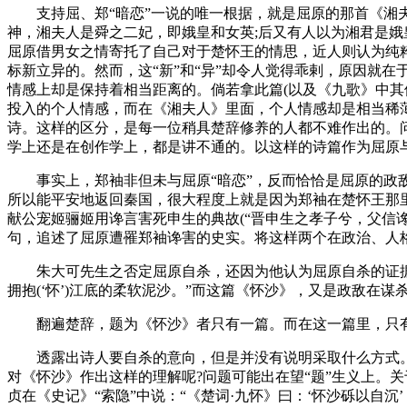
支持屈、郑“暗恋”一说的唯一根据，就是屈原的那首《湘夫
神，湘夫人是舜之二妃，即娥皇和女英;后又有人以为湘君是娥
屈原借男女之情寄托了自己对于楚怀王的情思，近人则认为纯
标新立异的。然而，这“新”和“异”却令人觉得乖剌，原因就
情感上却是保持着相当距离的。倘若拿此篇(以及《九歌》中
投入的个人情感，而在《湘夫人》里面，个人情感却是相当稀
诗。这样的区分，是每一位稍具楚辞修养的人都不难作出的。问
学上还是在创作学上，都是讲不通的。以这样的诗篇作为屈原与
事实上，郑袖非但未与屈原“暗恋”，反而恰恰是屈原的政敌
所以能平安地返回秦国，很大程度上就是因为郑袖在楚怀王那里
献公宠姬骊姬用谗言害死申生的典故(“晋申生之孝子兮，父信
句，追述了屈原遭罹郑袖谗害的史实。将这样两个在政治、人
朱大可先生之否定屈原自杀，还因为他认为屈原自杀的证据不
拥抱(‘怀’)江底的柔软泥沙。”而这篇《怀沙》，又是政敌在谋
翻遍楚辞，题为《怀沙》者只有一篇。而在这一篇里，只有
透露出诗人要自杀的意向，但是并没有说明采取什么方式。这
对《怀沙》作出这样的理解呢?问题可能出在望“题”生义上。
贞在《史记》“索隐”中说：“《楚词·九怀》曰：‘怀沙砾以自