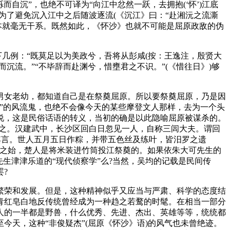
自沉”，也绝不可译为“向江中忿然一跃，去拥抱(‘怀’)江底
为了避免沉入江中之后随波逐流(《沉江》曰：“赴湘沅之流澌
本就毫无干系。既然如此，《怀沙》也就不可能是屈原政敌的伪
几例：“既莫足以为美政兮，吾将从彭咸(按：王逸注，殷贤大
而沉流。”“不毕辞而赴渊兮，惜壅君之不识。”(《惜往日》)够
女老幼，都知道自己是在祭奠屈原。所以要祭奠屈原，乃是因
”的风流鬼，也绝不会像今天的某些摩登文人那样，去为一个头
说，这是民俗话语的转义，当初的确是以此隐喻屈原被谋杀的。
祭之。汉建武中，长沙区回白日忽见一人，自称三闾大夫。谓回
其言。世人五月五日作粽，并带五色丝及练叶，皆汨罗之遗
国之始，楚人是将米装进竹筒投江祭奠的。如果依朱大可先生的
生津津乐道的“现代侦察学”么?当然，吴均的记载是民间传
?
荣和发展。但是，这种精神似乎又应当与严肃、科学的态度结
青红皂白地反传统曾经成为一种趋之若鹜的时髦。在相当一部分
人的一半都是野兽，什么优秀、先进、杰出、英雄等等，统统都
天，这种“非俊疑杰”(屈原《怀沙》语)的风气也未曾绝迹。