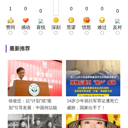
1
0
0
0
0
0
0
赞同
感动
喜悦
深刻
荒谬
愤怒
难过
反对
最新推荐
徐俊忠：以“计划”或“规
14岁少年捐日军罪证遭死亡
划”引导发展：中国何以能
威胁，国家出手了！
够成功