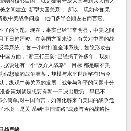
峰会的核心目的，就是破解守成大国与新兴大国之
中美之间建立“新型大国关系”。所以，现如今如果
”请教中美战争问题，他们多半会顾左右而言它。
了的问题。现在，事实已经非常明显，中美之间
且正日趋严峻。在美国方面来说，有关对中国的战
反导系统 ，如一小时打遍全球系统，如隐形攻击
在中国方面，“新三打三防”已经搞了许多年，现如
，据说还有一个“反介入战略”，目标 都是瞄准美
为假想敌的战争准备，规模与水平世所罕有!当今
以，纵观中美关系的发展，战争与和平的问题十分
的准备策划就是想要有朝一日决出胜负，早已不
范”那么简单;对中国而言，如何化解来自美国的战争危
平环境，是关 系到“中国道路”成败与否的战略性
日趋严峻