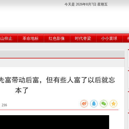
今天是 2026年8月7日 星期五
高山仰止
革命地标
红色影像
时代脊梁
小小寰球
先富带动后富，但有些人富了以后就忘
本了
：
216