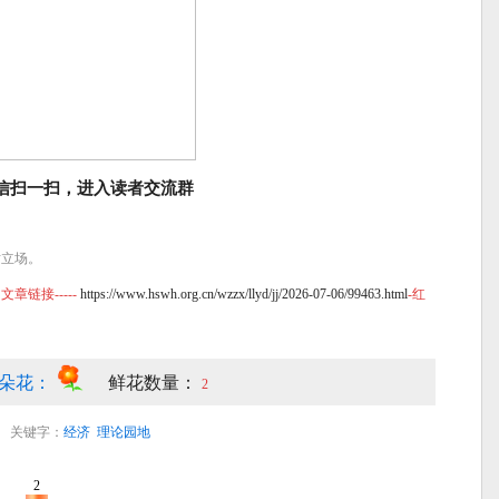
信扫一扫，进入读者交流群
站立场。
链接-----
https://www.hswh.org.cn/wzzx/llyd/jj/2026-07-06/99463.html
-红
朵花：
鲜花数量：
2
关键字：
经济
理论园地