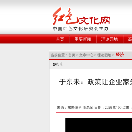
网
首页
重要新闻
理论园地
经济
当前位置：
首页
>
文章中心
>
理论园地
>
打印
于东来：政策让企业家
来源：东来研学-雨老师 日期：2026-07-06 点击