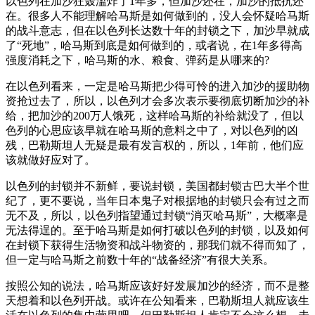
以色列在加沙狂轰滥炸了1年多，但加沙还在，加沙的抵抗还
在。很多人不能理解哈马斯是如何做到的，没人会怀疑哈马斯
的战斗意志，但在以色列长达数十年的封锁之下，加沙早就成
了“死地”，哈马斯到底是如何做到的，或者说，在1年多得高
强度消耗之下，哈马斯的水、粮食、弹药是从哪来的?
在以色列看来，一定是哈马斯把少得可怜的进入加沙的援助物
资抢过去了，所以，以色列才会多次表示要彻底切断加沙的补
给，把加沙的200万人饿死，这样哈马斯的补给就没了，但以
色列的心思应该早就在哈马斯的意料之中了，对以色列的凶
残，巴勒斯坦人无疑是最有发言权的，所以，1年前，他们应
该就做好应对了。
以色列的封锁并不新鲜，要说封锁，美国都封锁古巴大半个世
纪了，更不要说，当年日本鬼子对根据地的封锁只会有过之而
无不及，所以，以色列指望通过封锁“消灭哈马斯”，大概率是
无法得逞的。至于哈马斯是如何打破以色列的封锁，以及如何
在封锁下获得生活物资和战斗物资的，那我们就不得而知了，
但一定与哈马斯之前数十年的“战备经济”有很大关系。
按照公知的说法，哈马斯应该好好发展加沙的经济，而不是整
天想着和以色列开战。或许在公知看来，巴勒斯坦人就应该生