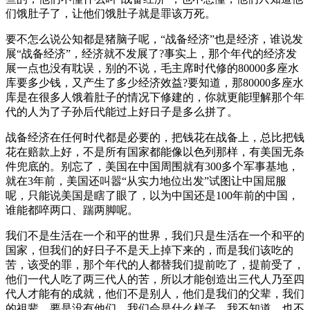
们饿肚子了，让他们饿肚子就是罪该万死。
要不怎么说公知都是猪脑子呢，“战备经济”也是经济，谁说发
展“战备经济”，经济就不发展了?事实上，那个年代的经济发
展一点也没有耽误，别的不说，毛主席时代修的80000多座水
库要多少钱，又产生了多少经济效益?要知道，那80000多座水
库是在很多人饿着肚子的情况下修建的，你就更能理解那个年
代的人为了子孙后代能过上好日子是多么拼了。
战备经济在任何时代都是必要的，把钱花在战备上，总比把钱
花在赔款上好，不是所有国家都能像以色列那样，有美国无条
件兜底的。别忘了，美国在中国周围就有300多个军事基地，
就在3年前，美国还叫嚣“从实力地位出发”试图让中国屈服
呢，只能说美国是瞎了眼了，以为中国还是100年前的中国，
谁能都啐两口、踹两脚呢。
我们不是生活在一个和平的世界，我们只是生活在一个和平的
国家，但我们的好日子不是天上掉下来的，而是我们该吃的
苦，该受的罪，那个年代的人都替我们提前吃了，提前受了，
他们一代人吃了两三代人的苦，所以才能创造出三代人乃至四
代人才能有的成就，他们不是别人，他们是我们的父辈，我们
的祖辈，要是没有他们，我们会是什么样子，我不知道，也不