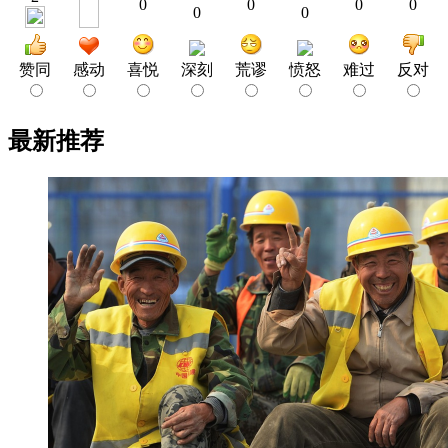
0
0
0
0
0
0
赞同
感动
喜悦
深刻
荒谬
愤怒
难过
反对
最新推荐