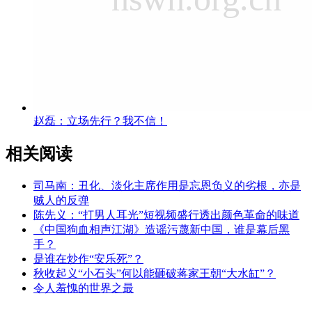
赵磊：立场先行？我不信！
相关阅读
司马南：丑化、淡化主席作用是忘恩负义的劣根，亦是
贼人的反弹
陈先义：“打男人耳光”短视频盛行透出颜色革命的味道
《中国狗血相声江湖》造谣污蔑新中国，谁是幕后黑
手？
是谁在炒作“安乐死”？
秋收起义“小石头”何以能砸破蒋家王朝“大水缸”？
令人羞愧的世界之最