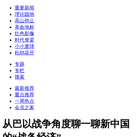
重要新闻
理论园地
高山仰止
革命地标
红色影像
时代脊梁
小小寰球
杜鹃花开
专题
专栏
搜索
最新推荐
重点推荐
一周热点
会员之家
从巴以战争角度聊一聊新中国