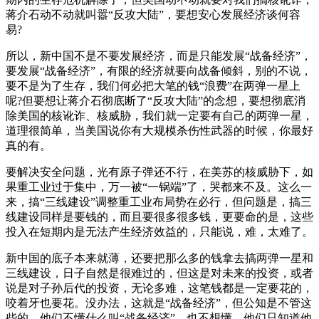
蒋介石动不动就叫嚣“反攻大陆”，要想安心发展经济谈何容
易?
所以，新中国不是不要发展经济，而是只能发展“战备经济”，
要发展“战备经济”，有限的经济就要向战备倾斜，别的不说，
要不是为了生存，我们何必把大笔的钱“浪费”在两弹一星上
呢?但要想让蒋介石彻底断了“反攻大陆”的念想，要想彻底消
除美国的核讹诈、核威胁，我们就一定要有自己的两弹一星，
道理很简单，当美国说你有大规模杀伤性武器的时候，你最好
真的有。
要解决安全问题，光有原子弹还不行，在美苏的核威胁下，如
果重工业过于集中，万一被“一锅端”了，哭都来不及。这么一
来，搞“三线建设”调整重工业布局势在必行，但问题是，搞三
线建设同样是要钱的，而且要很多很多钱，更要命的是，这些
投入在短期内是无法产生经济效益的，只能说，难，太难了。
新中国的底子本来就薄，还要把那么多的钱拿去搞两弹一星和
三线建设，日子自然是很难过的，但这是对未来的投资，或者
说是对子孙后代的投资，无论多难，这笔钱都是一定要花的，
咬着牙也要花。没办法，这就是“战备经济”，但公知是不管这
些的，他们不懂什么叫“战备经济”，也不想懂，他们只知道他