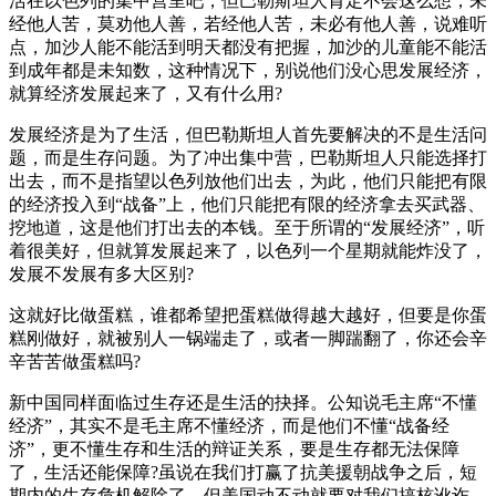
活在以色列的集中营里吧，但巴勒斯坦人肯定不会这么想，未
经他人苦，莫劝他人善，若经他人苦，未必有他人善，说难听
点，加沙人能不能活到明天都没有把握，加沙的儿童能不能活
到成年都是未知数，这种情况下，别说他们没心思发展经济，
就算经济发展起来了，又有什么用?
发展经济是为了生活，但巴勒斯坦人首先要解决的不是生活问
题，而是生存问题。为了冲出集中营，巴勒斯坦人只能选择打
出去，而不是指望以色列放他们出去，为此，他们只能把有限
的经济投入到“战备”上，他们只能把有限的经济拿去买武器、
挖地道，这是他们打出去的本钱。至于所谓的“发展经济”，听
着很美好，但就算发展起来了，以色列一个星期就能炸没了，
发展不发展有多大区别?
这就好比做蛋糕，谁都希望把蛋糕做得越大越好，但要是你蛋
糕刚做好，就被别人一锅端走了，或者一脚踹翻了，你还会辛
辛苦苦做蛋糕吗?
新中国同样面临过生存还是生活的抉择。公知说毛主席“不懂
经济”，其实不是毛主席不懂经济，而是他们不懂“战备经
济”，更不懂生存和生活的辩证关系，要是生存都无法保障
了，生活还能保障?虽说在我们打赢了抗美援朝战争之后，短
期内的生存危机解除了，但美国动不动就要对我们搞核讹诈，