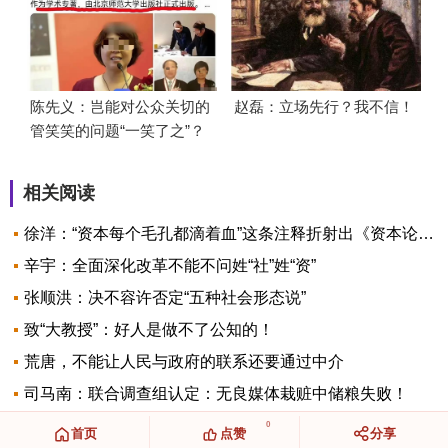
陈先义：岂能对公众关切的
赵磊：立场先行？我不信！
管笑笑的问题“一笑了之”？
相关阅读
徐洋：“资本每个毛孔都滴着血”这条注释折射出《资本论》和马克思的伟大
辛宇：全面深化改革不能不问姓“社”姓“资”
张顺洪：决不容许否定“五种社会形态说”
致“大教授”：好人是做不了公知的！
荒唐，不能让人民与政府的联系还要通过中介
司马南：联合调查组认定：无良媒体栽赃中储粮失败！
0
首页
点赞
分享