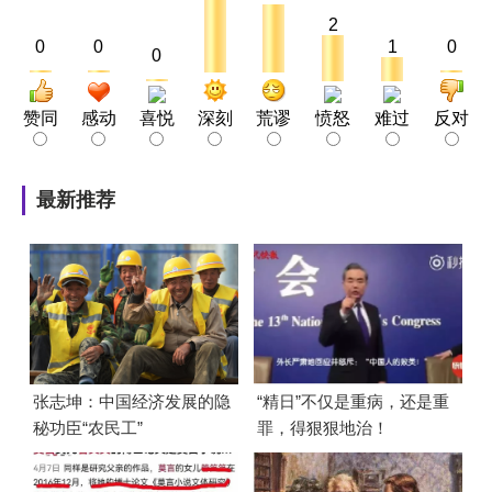
2
0
0
1
0
0
赞同
感动
喜悦
深刻
荒谬
愤怒
难过
反对
最新推荐
张志坤：中国经济发展的隐
“精日”不仅是重病，还是重
秘功臣“农民工”
罪，得狠狠地治！