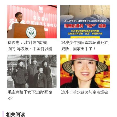
徐俊忠：以“计划”或“规
14岁少年捐日军罪证遭死亡
划”引导发展：中国何以能
威胁，国家出手了！
够成功
毛主席给子女下过的“死命
边芹：菲尔兹奖与定点爆破
令”
相关阅读