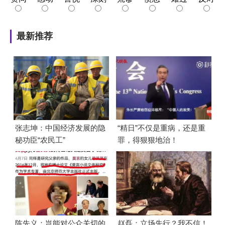
最新推荐
张志坤：中国经济发展的隐
“精日”不仅是重病，还是重
秘功臣“农民工”
罪，得狠狠地治！
陈先义：岂能对公众关切的
赵磊：立场先行？我不信！