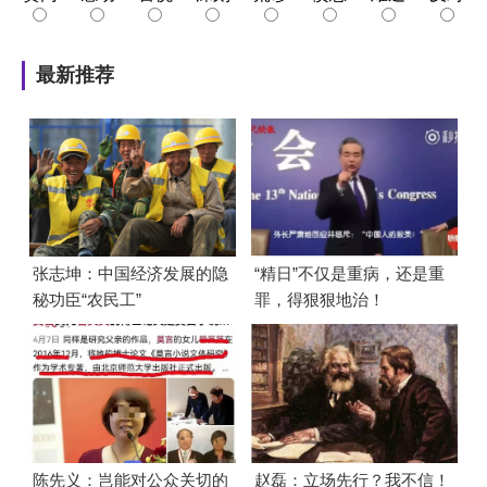
最新推荐
张志坤：中国经济发展的隐
“精日”不仅是重病，还是重
秘功臣“农民工”
罪，得狠狠地治！
陈先义：岂能对公众关切的
赵磊：立场先行？我不信！