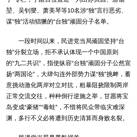
堃、吴钊燮、萧美琴等10名涉“独”言行恶劣、
谋“独”活动猖獗的“台独”顽固分子名单。
一段时间以来，民进党当局顽固坚持“台
独”分裂立场，拒不承认体现一个中国原则
的“九二共识”，指使纵容“台独”顽固分子公然宣
扬“两国论”，大肆勾连外部势力谋“独”挑衅，蓄
意挑动激化两岸对立对抗，粗暴阻挠限制两岸
正常交流交往，种种倒行逆施之举，甘愿将宝
岛变成“豪猪”“毒蛙”，不惜将民众带临灾难深
渊，多行不义必将遭到历史清算而身败名裂。