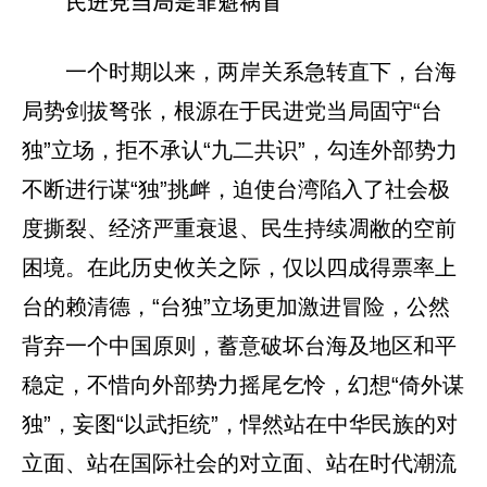
民进党当局是罪魁祸首
一个时期以来，两岸关系急转直下，台海
局势剑拔弩张，根源在于民进党当局固守“台
独”立场，拒不承认“九二共识”，勾连外部势力
不断进行谋“独”挑衅，迫使台湾陷入了社会极
度撕裂、经济严重衰退、民生持续凋敝的空前
困境。在此历史攸关之际，仅以四成得票率上
台的赖清德，“台独”立场更加激进冒险，公然
背弃一个中国原则，蓄意破坏台海及地区和平
稳定，不惜向外部势力摇尾乞怜，幻想“倚外谋
独”，妄图“以武拒统”，悍然站在中华民族的对
立面、站在国际社会的对立面、站在时代潮流