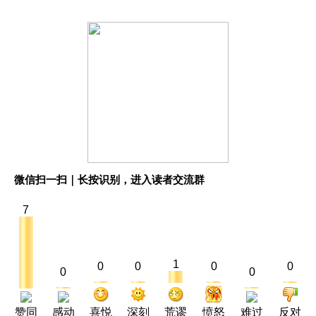
微信扫一扫｜长按识别，进入读者交流群
7
1
0
0
0
0
0
0
赞同
感动
喜悦
深刻
荒谬
愤怒
难过
反对