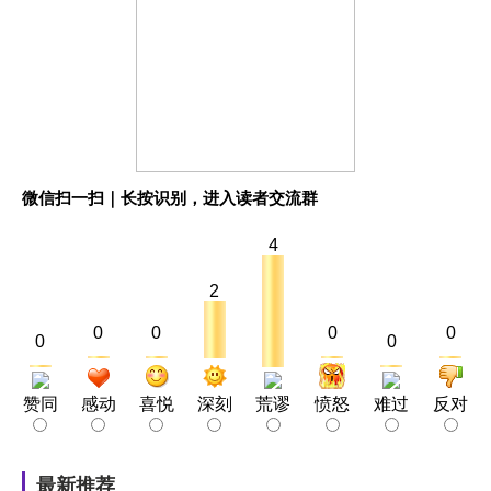
微信扫一扫｜长按识别，进入读者交流群
4
2
0
0
0
0
0
0
赞同
感动
喜悦
深刻
荒谬
愤怒
难过
反对
最新推荐