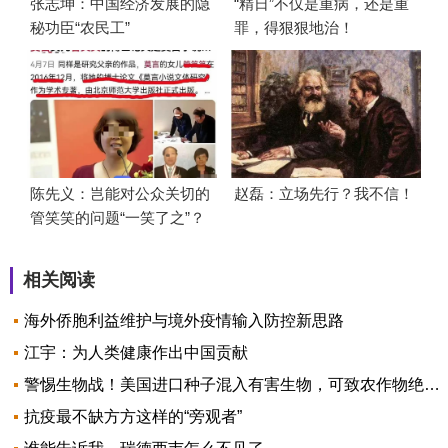
张志坤：中国经济发展的隐
“精日”不仅是重病，还是重
秘功臣“农民工”
罪，得狠狠地治！
陈先义：岂能对公众关切的
赵磊：立场先行？我不信！
管笑笑的问题“一笑了之”？
相关阅读
海外侨胞利益维护与境外疫情输入防控新思路
江宇：为人类健康作出中国贡献
警惕生物战！美国进口种子混入有害生物，可致农作物绝收！
抗疫最不缺方方这样的“旁观者”