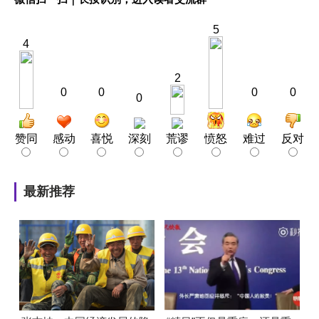
5
4
2
0
0
0
0
0
赞同
感动
喜悦
深刻
荒谬
愤怒
难过
反对
最新推荐