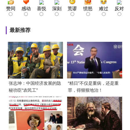
赞同
感动
喜悦
深刻
荒谬
愤怒
难过
反对
最新推荐
张志坤：中国经济发展的隐
“精日”不仅是重病，还是重
秘功臣“农民工”
罪，得狠狠地治！