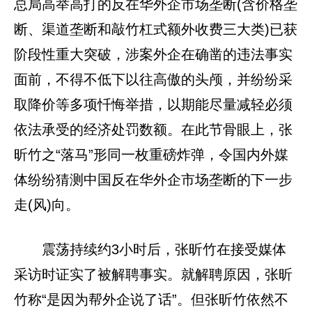
总局高举高打的反在华外企市场垄断(含价格垄
断、渠道垄断和敲竹杠式额外收费三大类)已获
阶段性重大突破，涉案外企在确凿的违法事实
面前，不得不低下以往高傲的头颅，并纷纷采
取降价等多项忏悔举措，以期能尽量减轻必须
依法承受的经济处罚数额。在此节骨眼上，张
昕竹之“落马”形同一枚重磅炸弹，令国内外媒
体纷纷猜测中国反在华外企市场垄断的下一步
走(风)向。
震荡持续约3小时后，张昕竹在接受媒体
采访时证实了被解聘事实。就解聘原因，张昕
竹称“是因为帮外企说了话”。但张昕竹依然不