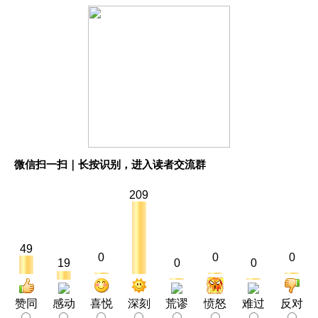
微信扫一扫｜长按识别，进入读者交流群
209
49
0
0
0
19
0
0
赞同
感动
喜悦
深刻
荒谬
愤怒
难过
反对