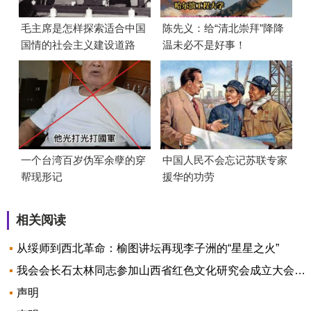
毛主席是怎样探索适合中国
陈先义：给“清北崇拜”降降
国情的社会主义建设道路
温未必不是好事！
的？
一个台湾百岁伪军余孽的穿
中国人民不会忘记苏联专家
帮现形记
援华的功劳
相关阅读
从绥师到西北革命：榆图讲坛再现李子洲的“星星之火”
我会会长石太林同志参加山西省红色文化研究会成立大会并致辞
声明