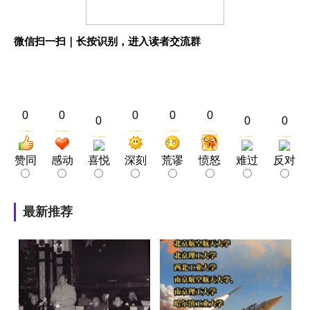
微信扫一扫｜长按识别，进入读者交流群
0
0
0
0
0
0
0
0
赞同
感动
喜悦
深刻
荒谬
愤怒
难过
反对
最新推荐