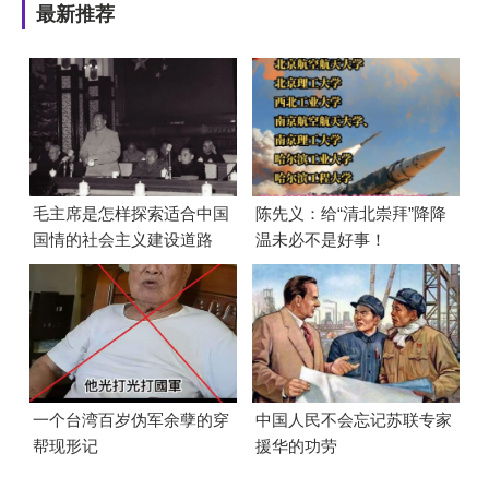
最新推荐
毛主席是怎样探索适合中国
陈先义：给“清北崇拜”降降
国情的社会主义建设道路
温未必不是好事！
的？
一个台湾百岁伪军余孽的穿
中国人民不会忘记苏联专家
帮现形记
援华的功劳