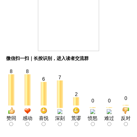
微信扫一扫｜长按识别，进入读者交流群
8
8
7
6
2
0
0
0
赞同
感动
喜悦
深刻
荒谬
愤怒
难过
反对