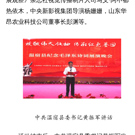
展观察》杂志社视觉传播制片人司马义·阿不都
热依木，中央新影视集团导演杨姗姗，山东华
昂农业科技公司董事长彭渊等。
中共温宿县委书记黄振军讲话