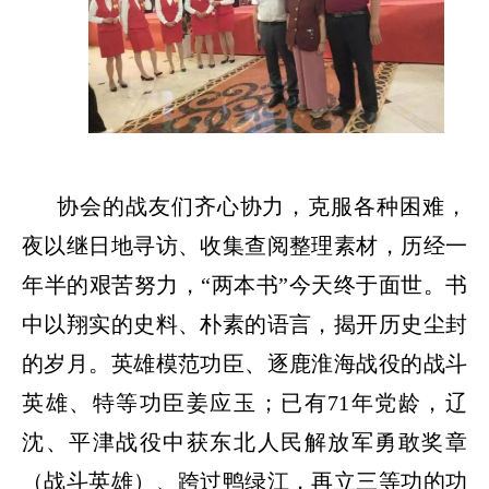
协会的战友们齐心协力，克服各种困难，
夜以继日地寻访、收集查阅整理素材，历经一
年半的艰苦努力，
“两本书”今天终于面世。书
中以翔实的史料、朴素的语言，揭开历史尘封
的岁月。英雄模范功臣、逐鹿淮海战役的战斗
英雄、特等功臣姜应玉；已有71年党龄，辽
沈、平津战役中获东北人民解放军勇敢奖章
（战斗英雄）、跨过鸭绿江，再立三等功的功