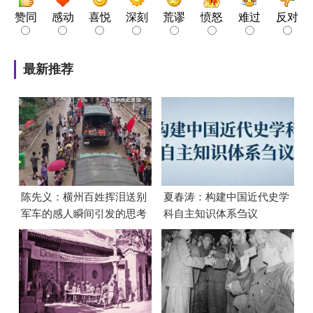
赞同
感动
喜悦
深刻
荒谬
愤怒
难过
反对
最新推荐
陈先义：横州百姓挥泪送别
夏春涛：构建中国近代史学
军车的感人瞬间引发的思考
科自主知识体系刍议