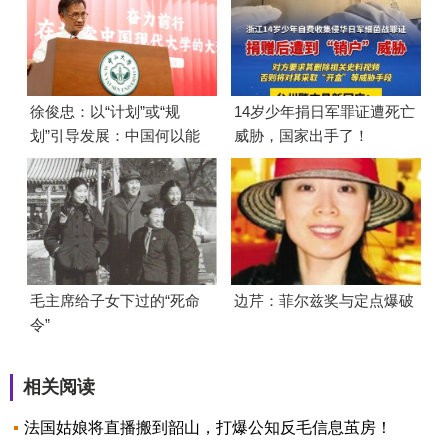
徐俊忠：以“计划”或“规
14岁少年捐日军罪证遭死亡
划”引导发展：中国何以能
威胁，国家出手了！
够成功
毛主席给子女下过的“死命
边芹：菲尔兹奖与定点爆破
令”
相关阅读
法国姑娘将直播搬到韶山，打爆公知反毛信息茧房！