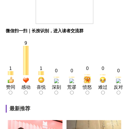
微信扫一扫｜长按识别，进入读者交流群
9
1
1
0
0
0
0
0
赞同
感动
喜悦
深刻
荒谬
愤怒
难过
反对
最新推荐