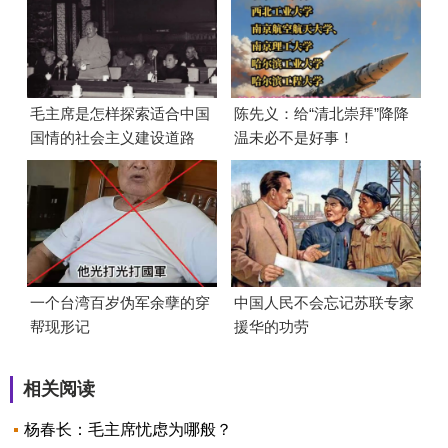
毛主席是怎样探索适合中国
陈先义：给“清北崇拜”降降
国情的社会主义建设道路
温未必不是好事！
的？
一个台湾百岁伪军余孽的穿
中国人民不会忘记苏联专家
帮现形记
援华的功劳
相关阅读
杨春长：毛主席忧虑为哪般？