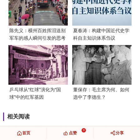
陈先义：横州百姓挥泪送别
夏春涛：构建中国近代史学
军车的感人瞬间引发的思考
科自主知识体系刍议
乒乓球从“红球”演化为“国
董保存：毛主席为何、如何
球”中的红军基因
选中了李德生？
相关阅读
毛泽东：“一面工作，一面学习，注意业务，又注意政治”
3
首页
点赞
分享
周恩来在邢台地震灾区的深情记忆