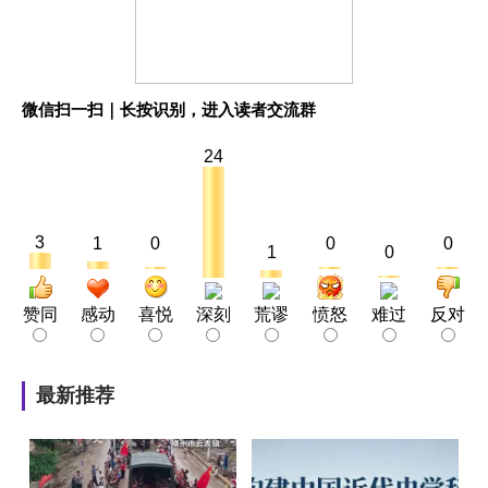
微信扫一扫｜长按识别，进入读者交流群
24
3
1
0
0
0
1
0
赞同
感动
喜悦
深刻
荒谬
愤怒
难过
反对
最新推荐