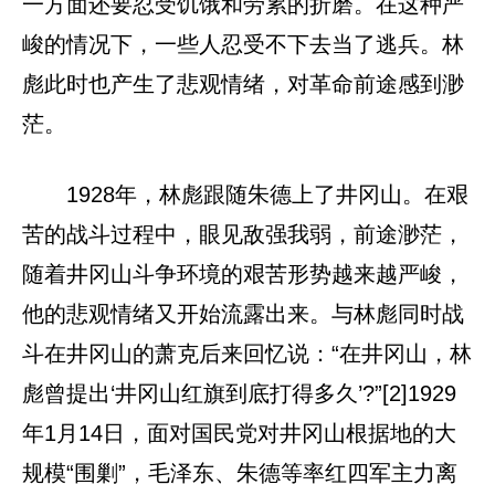
一方面还要忍受饥饿和劳累的折磨。在这种严
峻的情况下，一些人忍受不下去当了逃兵。林
彪此时也产生了悲观情绪，对革命前途感到渺
茫。
1928年，林彪跟随朱德上了井冈山。在艰
苦的战斗过程中，眼见敌强我弱，前途渺茫，
随着井冈山斗争环境的艰苦形势越来越严峻，
他的悲观情绪又开始流露出来。与林彪同时战
斗在井冈山的萧克后来回忆说：“在井冈山，林
彪曾提出‘井冈山红旗到底打得多久’?”[2]1929
年1月14日，面对国民党对井冈山根据地的大
规模“围剿”，毛泽东、朱德等率红四军主力离