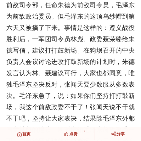
前敌司令部，任命朱德为前敌司令员，毛泽东
为前敌政治委员。但毛泽东的这顶乌纱帽到第
六天又被摘了下来。事情是这样的：遵义战役
胜利后，一军团司令员林彪、政委聂荣臻给朱
德写信，建议打打鼓新场。在狗坝召开的中央
负责人会议讨论进攻打鼓新场的计划时，朱德
发言认为林、聂建议可行，大家也都同意，唯
独毛泽东坚决反对，张闻天要少数服从多数表
决。毛泽东急了，说：如果你们坚持打打鼓新
场，我这个前敌政委不干了！张闻天说不干就
不干吧，坚持让大家表决，结果除毛泽东外都
同意林彪的建议，同时撤销毛泽东前敌政委一
0
首页
点赞
分享