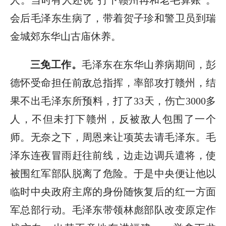
人。当时有人还说“打下赣州再和老毛算账”。
会后毛泽东生病了，带着贺子珍和警卫员到瑞
金城郊东华山古庙休养。
三免工作。
毛泽东在东华山养病期间，彭
德怀受命担任前敌总指挥，率部攻打赣州，结
果不出毛泽东所预料，打了33天，伤亡3000多
人，不但未打下赣州，反被敌人包围了一个
师。无奈之下，周恩来让项英去请毛泽东。毛
泽东连夜冒雨赶往前线，边走边调兵遣将，使
被围红军部队脱离了危险。于是中央便让他以
临时中央政府主席的身份随恢复后的红一方面
军总部行动。毛泽东带领林彪部队改变原定作