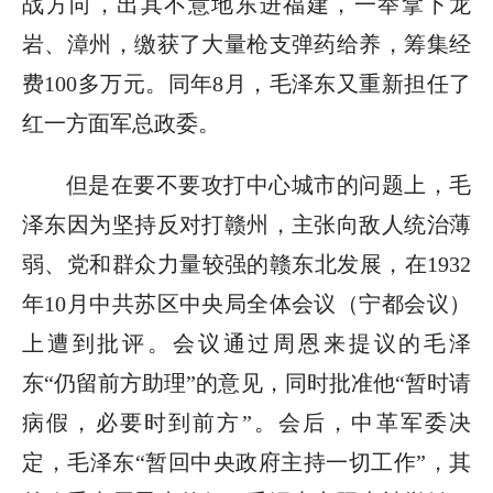
战方向，出其不意地东进福建，一举拿下龙
岩、漳州，缴获了大量枪支弹药给养，筹集经
费100多万元。同年8月，毛泽东又重新担任了
红一方面军总政委。
但是在要不要攻打中心城市的问题上，毛
泽东因为坚持反对打赣州，主张向敌人统治薄
弱、党和群众力量较强的赣东北发展，在1932
年10月中共苏区中央局全体会议（宁都会议）
上遭到批评。会议通过周恩来提议的毛泽
东“仍留前方助理”的意见，同时批准他“暂时请
病假，必要时到前方”。会后，中革军委决
定，毛泽东“暂回中央政府主持一切工作”，其