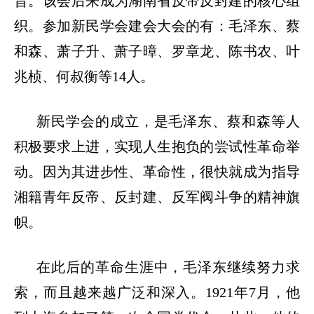
旨。
该会后来
成为湖南省反帝反封建的核心组
织。参加新民学会建会大会的有：
毛泽东、蔡
和森、萧子升、萧子暲、罗章龙、陈书农、叶
兆桢、何叔衡等
14
人
。
新民学会的成立，是毛泽东、蔡和森等人
积极要求上进，实现人生抱负的尝试性革命举
动。因为其进步性、革命性，很快就成为指导
湘籍青年反帝、反封建、反军阀斗争的精神旗
帜。
在此后的革命生涯中，毛泽东继续努力求
索，而且越来越广泛和深入。1921
年
7
月，他