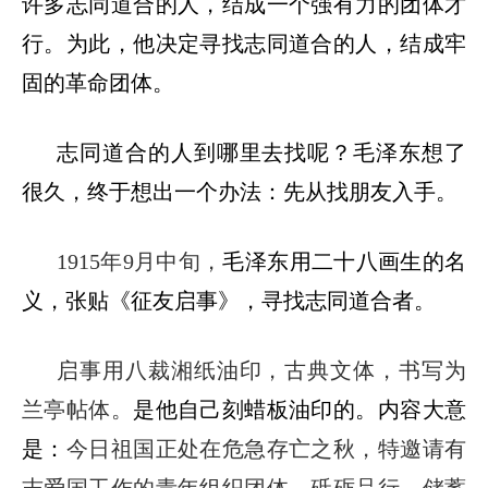
许多志同道合的人，结成一个强有力的团体才
行。为此，他决定
寻找志同道合的人，结成牢
固的革命团体。
志同道合的人到哪里去找呢？毛泽东想了
很久，终于想出一个办法：先从找朋友入手。
1915年9月中旬，
毛泽东用二十八画生的名
义，张贴《征友启事》，寻找志同道合者。
启事用八裁湘纸油印，古典文体，书写为
兰亭帖体。
是他自己刻蜡板油印的
。
内容大意
是：
今日祖国正处在危
急
存亡之秋，特邀请有