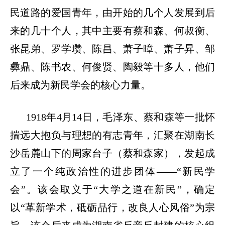
民道路的爱国青年，
由开始的几个人发展到后
来的几十个人，
其中主要有蔡和森、何叔衡、
张昆弟、罗学瓒、陈昌、萧子暲、萧子昇、邹
彝鼎、陈书农、何俊贤、陶毅等十
多
人
，他们
后来成为新民学会的核心力量。
1918
年
4
月
14
日，毛泽东、蔡和森等一批怀
揣远大抱负与理想的
有志
青年，汇聚
在
湖南长
沙岳麓山下的周家台子
（
蔡和森家
）
，发起成
立了一个纯政治性的进步团体
——
“新民学
会”
。该会
取义于“大学之道在新民”，确定
以“革新学术，砥砺品行，改良人心风俗”为宗