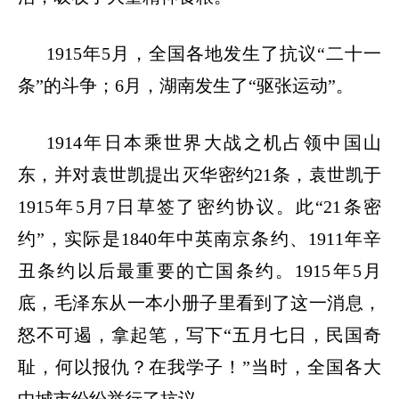
1915
年
5
月，全国各地发生了
抗议“二十一
条”
的斗争；
6
月，
湖南发生了“
驱张运动”。
1914
年日本乘世界大战之机占领中国山
东，并对袁世凯提出灭华密约
21
条，袁世凯于
1915
年
5
月
7
日草签了密约协议。此“
21
条密
约”，实际是
1840
年中英南京条约、
1911
年辛
丑条约以后最重要的亡国条约。
1915
年
5
月
底，毛泽东从一本小册子里看到了这一消息，
怒不可遏，拿起笔，写下“五月七日，民国奇
耻，何以报仇？在我学子！”当时，全国各大