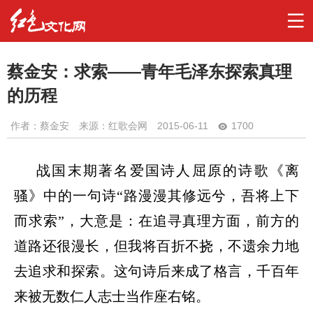
蔡金安：求索——青年毛泽东探索真理
的历程
作者：
蔡金安
来源：红歌会网
2015-06-11
1700
战国末期著名爱国诗人屈原的诗歌《离
骚》中的一句诗“路漫漫其修远兮，吾将上下
而求索”，大意是：在追寻真理方面，前方的
道路还很漫长，但我将百折不挠，不遗余力地
去追求和探索。这句诗后来成了格言，千百年
来被无数仁人志士当作座右铭。