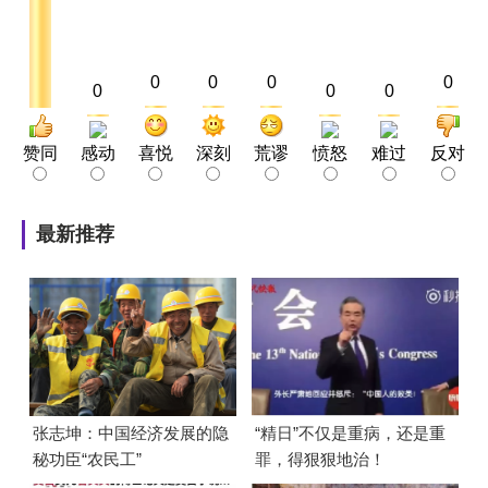
0
0
0
0
0
0
0
赞同
感动
喜悦
深刻
荒谬
愤怒
难过
反对
最新推荐
张志坤：中国经济发展的隐
“精日”不仅是重病，还是重
秘功臣“农民工”
罪，得狠狠地治！