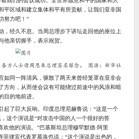
待着我们的会议成功。全世界愿意和平的国家和人
和平区域和建立集体和平有所贡献，让我们亚非国
功努力吧！”
动，经久不息。当周总理步下讲坛走回他的座位上
与他亲切握手，表示祝贺。
间，各方人士请周恩来总理签名留念。 图源：新华社
发言如同一阵清风，驱散了两天来曾经笼罩在亚非会
了方向，从而使会议有可能绕过前途中的风浪和暗
的目的地前进。
引起了巨大反响。印度总理尼赫鲁说：“这是一个
说，这个演说是“对攻击中国的人一个很好的答
喜欢他的演说。”巴基斯坦总理穆罕默德·阿里
就连菲律宾代表罗慕洛也说：“这个演说是出色的，