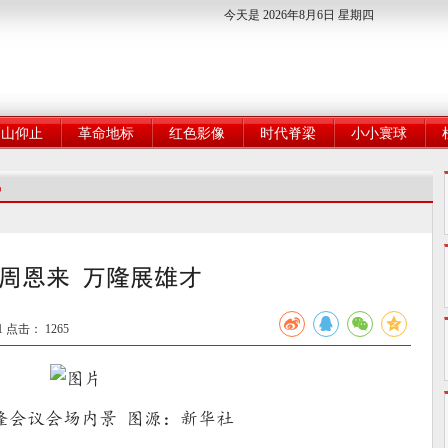
今天是 2026年8月6日 星期四
高山仰止
革命地标
红色影像
时代脊梁
小小寰球
飘
周恩来 万隆展雄才
1 点击：
1265
万隆会议会场内景 图源：新华社