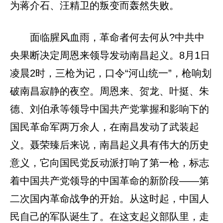
为蒋介石、汪精卫的叛变而轰然失败。
面临腥风血雨，革命者何去何从?中共中
央果断决定周恩来领导发动南昌起义。8月1日
凌晨2时，三枪为记，口令“河山统一”，枪响划
破南昌寂静的夜空。周恩来、贺龙、叶挺、朱
德、刘伯承等领导中国共产党掌握和影响下的
国民革命军两万余人，在南昌发动了武装起
义。聂荣臻后来说，南昌起义具有伟大的历史
意义，它向国民党反动派打响了第一枪，标志
着中国共产党领导的中国革命的新阶段——第
二次国内革命战争的开始。从这时起，中国人
民自己的军队诞生了。在这支起义部队里，走