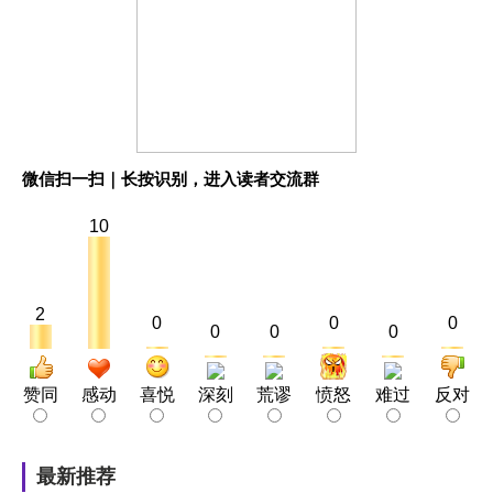
微信扫一扫｜长按识别，进入读者交流群
10
2
0
0
0
0
0
0
赞同
感动
喜悦
深刻
荒谬
愤怒
难过
反对
最新推荐