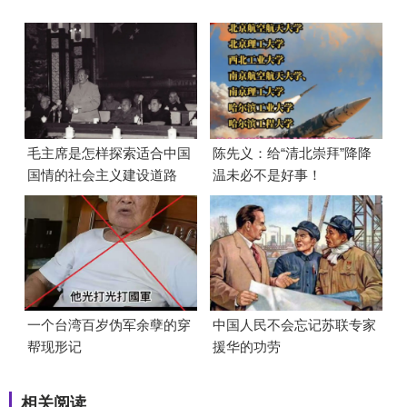
毛主席是怎样探索适合中国
陈先义：给“清北崇拜”降降
国情的社会主义建设道路
温未必不是好事！
的？
一个台湾百岁伪军余孽的穿
中国人民不会忘记苏联专家
帮现形记
援华的功劳
相关阅读