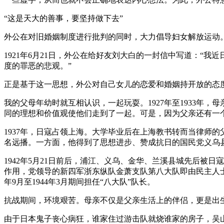
“这是天大的善事，要坚持做下去”
外公在对旧婚姻制度进行批判的同时，大力倡导妇女解放运动
1921年6月21日，外公在给好友刘大白的一封信中写道：
度的罪恶的悲观。”
正是基于这一思想，外公对自己女儿的恋爱和婚姻持开放的态
我的父母年幼时就互相认识，一起玩耍。1927年至1933年，
同的理想和价值观使他们走到了一起。可是，因为父亲还有一个
1937年，日寇占领上海。大学毕业后在上海教书转而当律师
名远播。一方面，他得到了思想进步、赞成抗日的国民党义乌
1942年5月21日前后，浦江、义乌、金华、兰溪县城先后
作用，党领导的新四军浙东纵队金萧支队第八大队即由民主人士
年9月至1944年3月期间担任“八大队”队长。
抗战期间，环境艰苦。母亲不仅是父亲生活上的伴侣，更是出
由于日本鬼子丧心病狂，谁家住过游击队就烧谁家的房子，吴