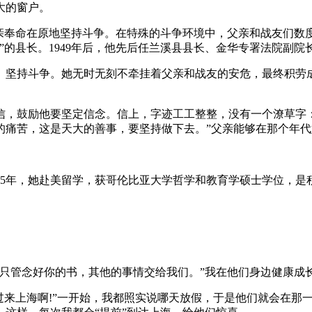
大的窗户。
父亲奉命在原地坚持斗争。在特殊的斗争环境中，父亲和战友们数度
府”的县长。1949年后，他先后任兰溪县县长、金华专署法院副
坚持斗争。她无时无刻不牵挂着父亲和战友的安危，最终积劳成疾，
去信，鼓励他要坚定信念。信上，字迹工工整整，没有一个潦草字
的痛苦，这是天大的善事，要坚持做下去。”父亲能够在那个年
35年，她赴美留学，获哥伦比亚大学哲学和教育学硕士学位，
“只管念好你的书，其他的事情交给我们。”我在他们身边健康成
过来上海啊!”一开始，我都照实说哪天放假，于是他们就会在那