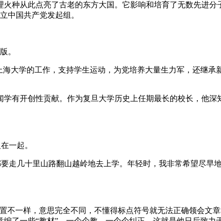
理火种从此点亮了古老的东方大国。它影响和培育了无数先进分
成立中国共产党发起组。
月版。
”上海大学的工作，支持学生运动，为党培养大量生力军，还继承
闻学有开创性贡献。作为复旦大学历史上任期最长的校长，他深
人在一起。
天都要走几十里山路翻山越岭地去上学。年轻时，我非常希望尽早
置不一样，意思完全不同，不懂得标点符号就无法正确领会文章
意编了一些“教材”，一个个教，一个个纠正。这就是他日后致力