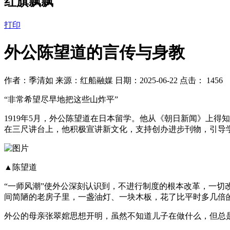
红旗飘飘
打印
外公陈望道的言传与身教
作者：季清如 来源：红船融媒 日期：2025-06-22 点击：
1456
“非常希望尽早地把这些山炸平”
1919年5月，外公陈望道在日本留学。他从《朝日新闻》上
在三尺讲台上，他积极宣讲新文化，支持创办进步刊物，引导
▲陈望道
“一师风潮”使外公深刻认识到，不进行制度的根本改革，一
间简陋的老房子里，一盏油灯、一块木板，花了比平时多几倍
外公的母亲张翠婠思想开明，虽然不知道儿子在做什么，但总是