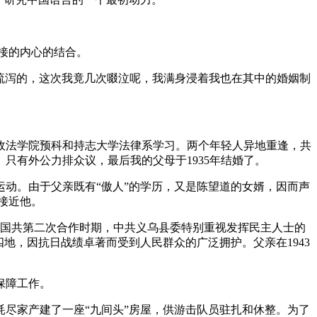
接的内心的结合。
易流泻的，这次我竟几次啜泣呢，我满身浸着我也在其中的婚姻制
在上海政法学院预科和持志大学法律系学习。两个年轻人异地重逢，共
只有外公力排众议，最后我的父母于1935年结婚了。
运动。由于父亲既有“傲人”的学历，又是陈望道的女婿，因而声
接近他。
处于国共第二次合作时期，中共义乌县委特别重视发挥民主人士的
地，因抗日战绩卓著而受到人民群众的广泛拥护。父亲在1943
保障工作。
尽家产建了一座“九间头”房屋，供游击队员驻扎和休整。为了