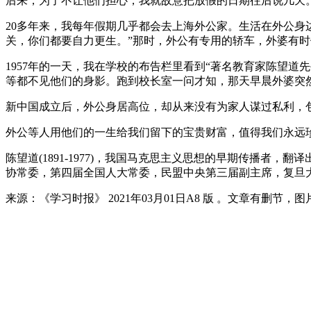
后来，为了不让他们担心，我就故意把放假的日期往后说几天。
20多年来，我每年假期几乎都会去上海外公家。生活在外公身
关，你们都要自力更生。”那时，外公有专用的轿车，外婆有
1957年的一天，我在学校的布告栏里看到“著名教育家陈望道
等都不见他们的身影。跑到校长室一问才知，那天早晨外婆突
新中国成立后，外公身居高位，却从来没有为家人谋过私利，
外公等人用他们的一生给我们留下的宝贵财富，值得我们永远珍
陈望道(1891-1977)，我国马克思主义思想的早期传播
协常委，第四届全国人大常委，民盟中央第三届副主席，复旦
来源：《学习时报》 2021年03月01日A8 版 。文章有删