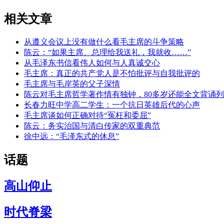
相关文章
从遵义会议上没有做什么看毛主席的斗争策略
陈云：“如果主席、总理给我送礼，我就收……”
从毛泽东书信看伟人如何与人真诚交心
毛主席：真正的共产党人是不怕批评与自我批评的
毛主席与毛岸英的父子深情
陈云对毛主席哲学著作情有独钟，80多岁还能全文背诵
长春力旺中学高二学生：一个抗日英雄后代的心声
毛主席谈如何正确对待“冤枉和委屈”
陈云：务实治国与清白传家的双重典范
徐中远：“毛泽东式的休息”
话题
高山仰止
时代脊梁