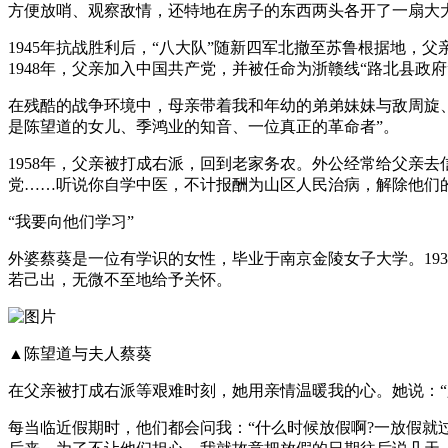
方便放哨、观察敌情，还特地在房子的东西两头各开了一扇大
1945年抗战胜利后，“八大队”随新四军北撤至苏鲁根据地，
1948年，父亲加入中国共产党，并被任命为浙赣线“路北县政
在残酷的战争环境中，母亲带着我和年幼的弟弟妹妹与敌周旋、
是陈望道的女儿、季鸿业的知音、一位真正的革命者”。
1958年，父亲被打成右派，回到老家务农。外公经常给父亲
党……听说你自学中医，不计报酬为山区人民治病，解除他们
“我要向他们学习”
外婆蔡葵是一位有学识的女性，毕业于南京金陵女子大学。19
若己出，无微不至地给予关怀。
▲陈望道与夫人蔡葵
在父亲被打成右派等艰难时刻，她用亲情温暖我的心。她说：
每当临近假期时，他们都会问我：“什么时候放假啊?一放假就