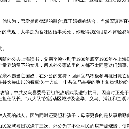
。他认为，恋爱是道德观的融合;真正婚姻的结合，当然应该是直
“我近日的悲观，大半是为吾妹因婚事夭死，你晓得我的泪是不肯轻
度。
母亲随外公去上海读书，父亲季鸿业则于1930年底至1935年
童养媳留下的女儿，所以外公家族里的人都不太同意这门婚事。
的父亲不愿当亡国奴，在外公的支持下回到义乌积极参与抗日救亡
县县长吴山民的看重;另一方面，中共义乌县委的地下党员也纷纷
被日寇攻陷，中共义乌县委号召组织敌后武装进行抗日。因当时正
担任队长。“八大队”的活动区域涉及金华、义乌、浦江和兰溪四
生入死的战友。因为同时还要照料孩子，母亲更多的是从事后勤
山民家就被日寇烧了三次。外公为了不让村民的房产被烧毁，便耗