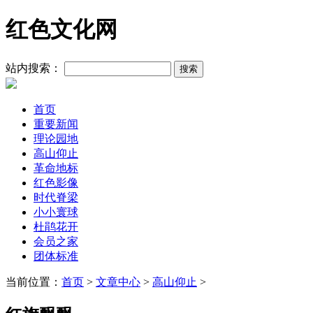
红色文化网
站内搜索：
首页
重要新闻
理论园地
高山仰止
革命地标
红色影像
时代脊梁
小小寰球
杜鹃花开
会员之家
团体标准
当前位置：
首页
>
文章中心
>
高山仰止
>