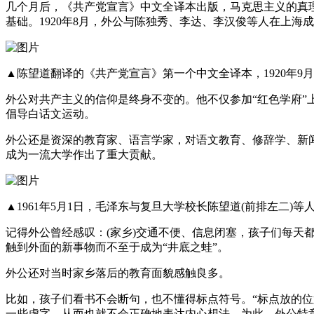
几个月后，《共产党宣言》中文全译本出版，马克思主义的真
基础。1920年8月，外公与陈独秀、李达、李汉俊等人在上海
▲陈望道翻译的《共产党宣言》第一个中文全译本，1920年9
外公对共产主义的信仰是终身不变的。他不仅参加“红色学府
倡导白话文运动。
外公还是资深的教育家、语言学家，对语文教育、修辞学、新
成为一流大学作出了重大贡献。
▲1961年5月1日，毛泽东与复旦大学校长陈望道(前排左二)等
记得外公曾经感叹：(家乡)交通不便、信息闭塞，孩子们每
触到外面的新事物而不至于成为“井底之蛙”。
外公还对当时家乡落后的教育面貌感触良多。
比如，孩子们看书不会断句，也不懂得标点符号。“标点放的位
一些虚字，从而也就不会正确地表达内心想法。为此，外公特