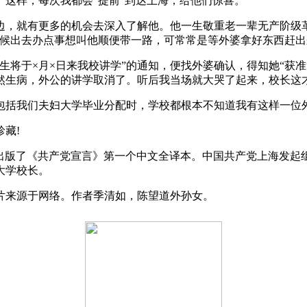
这样，每次我都会“提前”到达上海，给他们惊喜。
边，就有更多的机会去深入了解他。他一生敬重老一辈无产阶级
时候出去办点事想叫他顺便带一路，可常常是等外婆拿好东西赶
先生将于×月×日来我校讲学”的通知，便找外婆确认，得知她“
然生病，外公的讲学取消了。听后我当场就大哭了起来，校长这
包括我们夫妇大学毕业分配时，学校都根本不知道我有这样一位
藏!
者，翻译出版了《共产党宣言》第一个中文全译本。中国共产党上海
大学校长。
节，图片来源于网络。作者季清如，陈望道外孙女。