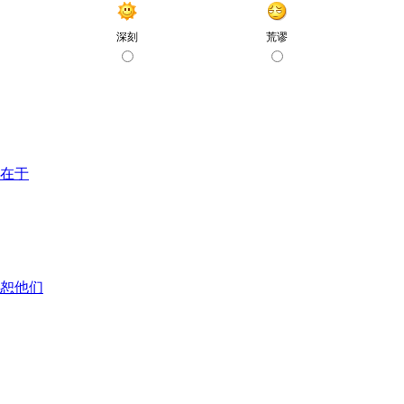
在于
恕他们