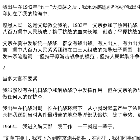
我出生在1942年“五一”大扫荡之后，我永远感恩那些保护
印刻在了我的脑海中。
感恩人民，这是父母教会我的。1933年，父亲参加了热河抗
八百万冀中人民筑成了携手抗战的血肉长城，创造了平原抗战
父亲在冀中发展统一战线，群众有钱出钱、有人出人、有力出力
前，冀中八百万人民紧紧团结在由三人组成的领导班子周围，把
发来亲笔题词：“坚持平原游击战争的模范，坚持人民武装斗争
2
当多大官不要紧
我虽然没有在抗日战争和解放战争中发挥作用，但在父亲的教
做任何人的保护伞。
我出生在抗战时期，长在抗战环境下，从小就对武器产生了浓
亲把我送到当时条件最艰苦的地空导弹部队锻炼，除了养猪、
1966年，我进入航天部二院工作，一干就是一辈子。
“文革”期间，我被下放到南京炮兵部队，在那里，我和同事