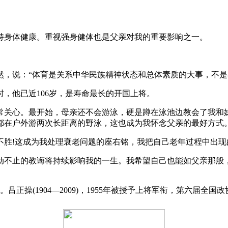
持身体健康。重视强身健体也是父亲对我的重要影响之一。
，说：“体育是关系中华民族精神状态和总体素质的大事，不是小
时，他已近106岁，是寿命最长的开国上将。
常关心。最开始，母亲还不会游泳，硬是蹲在泳池边教会了我和妹
都在户外游两次长距离的野泳，这也成为我怀念父亲的最好方式
不胜!这成为我处理衰老问题的座右铭，我把自己老年过程中出
动不止的教诲将持续影响我的一生。我希望自己也能如父亲那般
吕正操(1904—2009)，1955年被授予上将军衔，第六届