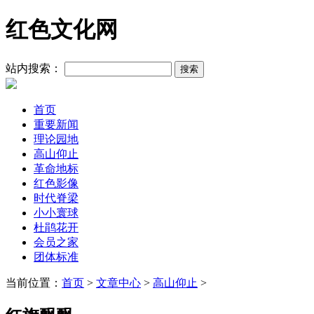
红色文化网
站内搜索：
首页
重要新闻
理论园地
高山仰止
革命地标
红色影像
时代脊梁
小小寰球
杜鹃花开
会员之家
团体标准
当前位置：
首页
>
文章中心
>
高山仰止
>