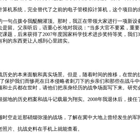
计算机系统，完全替代了之前的电子管模拟计算机，这个项目的
的一句点拨令我醍醐灌顶。那时，我正在带领大家进行一项新设
是留。父亲听后，语重心长地对我说：“当多大官不要紧，重要
课题，后来获得了2007年度国家科学技术进步奖特等奖，我们
有利的东西更让人感到心里踏实。
战历史的本来面貌和真实场景。但是，随着时间的推移，在世的
了保护我们而惨死在日本侵略者刺刀下的乡亲们和那些在战斗中牺
领和士兵都在世时，请他们把亲身经历的战争场面写下来。研究会
据地的历史档案和战斗记载最为翔实。2008年我退休后，接
穿越时空走近那硝烟弥漫的战场，了解在冀中大地上曾经发生的军
老照片、抗战史料在手机上就能查看。