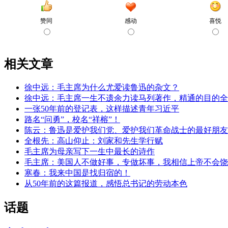
相关文章
徐中远：毛主席为什么尤爱读鲁迅的杂文？
徐中远：毛主席一生不遗余力读马列著作，精通的目的全
一张50年前的登记表，这样描述青年习近平
路名“问勇”，校名“祥榕”！
陈云：鲁迅是爱护我们党、爱护我们革命战士的最好朋友
全根先：高山仰止：刘家和先生学行赋
毛主席为母亲写下一生中最长的诗作
毛主席：美国人不做好事，专做坏事，我相信上帝不会饶
寒春：我来中国是找归宿的！
从50年前的这篇报道，感悟总书记的劳动本色
话题