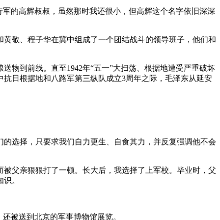
难行军的高辉叔叔，虽然那时我还很小，但高辉这个名字依旧深深
亲和黄敬、程子华在冀中组成了一个团结战斗的领导班子，他们和
物到前线。直至1942年“五一”大扫荡、根据地遭受严重破坏
中抗日根据地和八路军第三纵队成立3周年之际，毛泽东从延安
们的选择，只要求我们自力更生、自食其力，并反复强调他不会
而被父亲狠狠打了一顿。长大后，我选择了上军校。毕业时，父
知识。
，还被送到北京的军事博物馆展览。