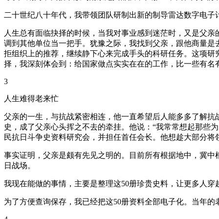
二十世纪八十年代，我带领团队研制出新的制导雷达数字电子
人生总有面临抉择的时候，当我对事业感到迷茫时，又是父亲
调到其他单位当一把手。犹豫之际，我找到父亲，跟他商量是去
拒组织上的推荐，继续静下心来完成手头的科研任务。这项研究
择，我深刻体会到：给国家做点实实在在的工作，比一些有名
3
人生难得老来忙
父亲的一生，与抗战紧密相连，他一直希望后人能多多了解抗
史，成了父亲心头挥之不去的牵挂。他说：“我常常想起那些为
民抗日斗争史资料研究会，并担任首任会长。他想趁大部分将
事实证明，父亲是颇有先见之明的。目前所有根据地中，冀中根
日战场。
我现在能做的事情，主要是整理这50册珍贵史料，让更多人
为了方便查询保存，我已经把这50册资料全部电子化。当年的