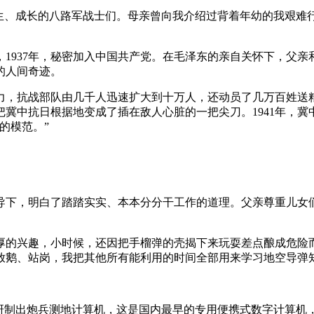
我出生、成长的八路军战士们。母亲曾向我介绍过背着年幼的我艰
战，1937年，秘密加入中国共产党。在毛泽东的亲自关怀下，父
的人间奇迹。
，抗战部队由几千人迅速扩大到十万人，还动员了几万百姓送粮送
冀中抗日根据地变成了插在敌人心脏的一把尖刀。1941年，冀
的模范。”
导下，明白了踏踏实实、本本分分干工作的道理。父亲尊重儿女
厚的兴趣，小时候，还因把手榴弹的壳揭下来玩耍差点酿成危险
放鹅、站岗，我把其他所有能利用的时间全部用来学习地空导弹
们研制出炮兵测地计算机，这是国内最早的专用便携式数字计算机