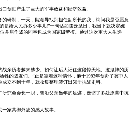
出口创汇产生了巨大的军事效益和经济效益。
备的研制，一天，院领导找到担任副所长的我，询问我是否愿意
的是给人民办多少事儿!”一句话如拨云见日，我当下就决定婉
3位并肩作战的同事也成为国家级劳模。通过这次重大人生选
抗战亲历者越来越少。如何让后人记住这段惊天地、泣鬼神的历
牲的战友们。”正是靠着这种情怀，他于1983年创办了冀中人
成立不到十年，就收集整理装订出50册抗战史料。
任了研究会会长一职，曾沿父亲当年的足迹，走访了多处原冀中抗
民一家共御外敌的感人故事。