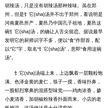
胡辣汤，只是没有胡辣汤那种辣味。虽在郑
州，但是饣它(sha)汤并不出于郑州，看说明是
河南夏邑所产，夏邑乃中国孔子祖地，夏邑这
碗饣它(sha)汤，的确让人舌尖留恋。据说最早
发明它的厨师识字不多，便以“食”作部首，配
以“它”字，取名“饣它(sha)汤”，意即“食用这碗
汤”。
饣它(sha)汤端上来，上边飘着一层颗粒饱
满、色泽金黄的麦仁，筷子一搅，香味扑鼻，
一股郁烈窜鼻的混搭型味觉——鸡肉浓香，掺
小麦清香，加胡椒粉辣香扑面而来。小店的老
板娘说，这汤做法是十分讲究的。