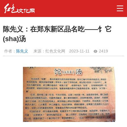
陈先义：在郑东新区品名吃——饣它
(sha)汤
作者：
陈先义
来源：红色文化网
2023-11-11
2419