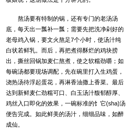
熬汤要有特制的锅，还有专门的老汤汤
底，每天出一瓢补一瓢；需要先把洗净剁好的
老母鸡入锅，要文火熬足7个小时，使汤汁纯
白状若鲜乳。而后，再把煮得酥烂的鸡块捞
出，撕丝回锅加麦仁熬煮，使之软糯劲嚼；如
每碗汤都要现场调配，先在碗里打入生鸡蛋，
浇热汤待浮起蛋花，再淋香油撒上香菜。最后
达到新鲜麦仁劲糯可口、白玉汤汁馥郁醇厚、
鸡丝入口即化的效果，一碗标准的饣它(sha)汤
便告完成。如此鲜美的汤汁，细细品味，如醉
成仙。