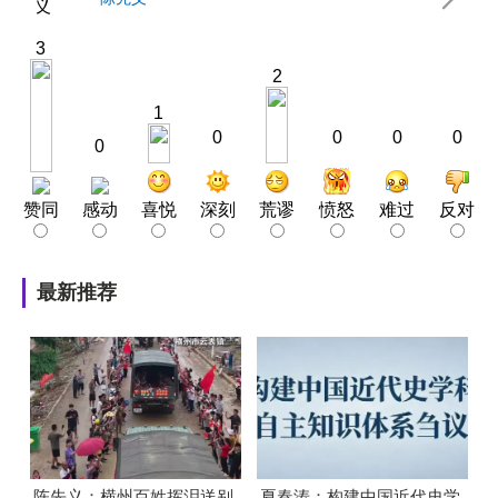
3
2
1
0
0
0
0
0
赞同
感动
喜悦
深刻
荒谬
愤怒
难过
反对
最新推荐
陈先义：横州百姓挥泪送别
夏春涛：构建中国近代史学