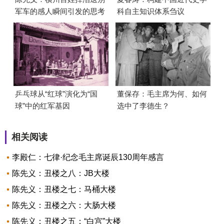
军车的感人瞬间引发的思考
科自主知识体系刍议
乒乓球从“红球”演化为“国
董保存：毛主席为何、如何
球”中的红军基因
选中了李德生？
相关阅读
李殿仁：七律·纪念毛主席诞辰130周年感言
陈先义：丑楼之八：JB大楼
陈先义：丑楼之七：马桶大楼
陈先义：丑楼之六：大肠大楼
陈先义：丑楼之五：“白宫”大楼