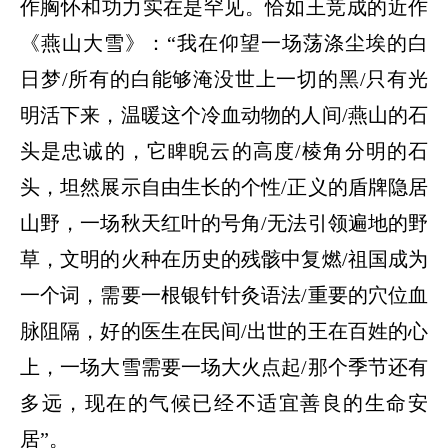
作胸怀和功力实在是罕见。恰如王竞成的近作
《燕山大雪》：
“我在仰望一场荡涤尘埃的白
日梦/所有的白能够淹没世上一切的黑/只有光
明活下来，温暖这个冷血动物的人间/燕山的石
头是忠诚的，它睥睨云的高度/棱角分明的石
头，坦然展示自由生长的个性/正义的盾牌隐居
山野，一场秋天红叶的号角/无法引领遍地的野
草，文明的火种在历史的残骸中复燃/祖国成为
一个词，需要一根银针针灸语法/重要的穴位血
脉阻隔，好的医生在民间/出世的王在百姓的心
上，一场大雪需要一场大火点起/那个季节还有
多远，现在的气候已经不适宜善良的生命安
居”。