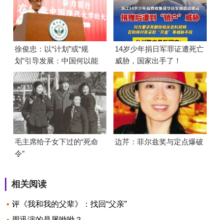
徐俊忠：以“计划”或“规
14岁少年捐日军罪证遭死亡
划”引导发展：中国何以能
威胁，国家出手了！
够成功
毛主席给子女下过的“死命
边芹：菲尔兹奖与定点爆破
令”
相关阅读
评《我和我的父辈》：找回“父亲”
周迅演的是屠呦呦？