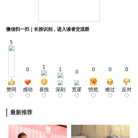
微信扫一扫｜长按识别，进入读者交流群
5
1
0
1
0
0
0
0
赞同
感动
喜悦
深刻
荒谬
愤怒
难过
反对
最新推荐