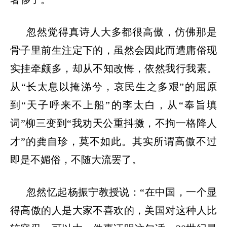
忽然觉得真诗人大多都很高傲，仿佛那是
骨子里前生注定下的，虽然会因此而遭庸俗现
实挂牵颇多，却从不知改悔，依然我行我素。
从
“长太息以掩涕兮，哀民生之多艰”的屈原
到“天子呼来不上船”的李太白，从“奉旨填
词”柳三变到“我劝天公重抖擞，不拘一格降人
才”的龚自珍，莫不如此。其实所谓高傲不过
即是不媚俗，不随大流罢了。
忽然忆起杨振宁教授说：
“在中国，一个显
得高傲的人是大家不喜欢的，美国对这种人比