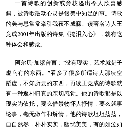
一首诗歌的创新或旁枝溢出令人欣喜感
佩，被诗歌敲动心灵是很美中知足的事。诗歌
的美与思常常牵引我夜不成寐。读著名诗人王
竞成
2001年出版的诗集《掩泪入心》，就有这
种体会和感觉。
阿尔贝
·
加缪曾言：
“没有现实，艺术就是子
虚乌有的东西。”看多了很多所谓诗人那凌空
蹈虚，不知所云的东西，再读王竞成的诗歌就
有一种返朴归真的亲切感觉。他的诗歌都是以
现实为依托，要么借景物怀人抒情，要么就事
论事，毫无做作和矫情，他的诗歌坦坦荡荡，
自自然然，朴朴实实，幽忧美美，有的如泣如