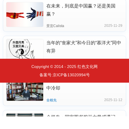
在未来，到底是中国赢？还是美国
赢？
2025-11-29
景宜Calista
当年的“丧家犬”和今日的“慕洋犬”同中
有异
2025-11-14
相如连山
Copyright © 2014 - 2025 红色文化网
备案号:
京ICP备13020994号
全根先：别让客厅的烟火气在我们手
中冷却
2025-11-12
全根先
全根先：国家图书馆卅六载感遇记