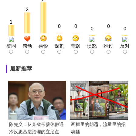
2
1
0
0
0
0
0
赞同
感动
喜悦
深刻
荒谬
愤怒
难过
反对
最新推荐
陈先义：从某省带薪休假遇
画框里的胡适，流量里的招
冷反思基层治理的立足点
魂幡