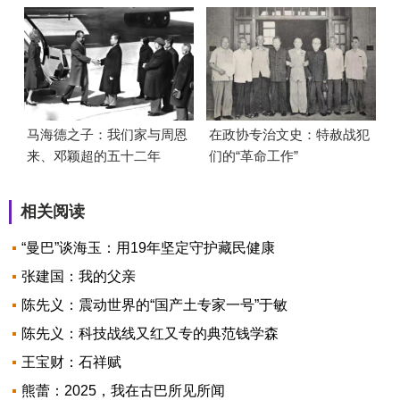
马海德之子：我们家与周恩
在政协专治文史：特赦战犯
来、邓颖超的五十二年
们的“革命工作”
相关阅读
“曼巴”谈海玉：用19年坚定守护藏民健康
张建国：我的父亲
陈先义：震动世界的“国产土专家一号”于敏
陈先义：科技战线又红又专的典范钱学森
王宝财：石祥赋
熊蕾：2025，我在古巴所见所闻