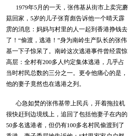
1979
年
5
月的一天，张伟基从街市上卖完蘑
菇回家，
5
岁的儿子张育彪告诉他一个晴天霹
雳的消息：妈妈与村里的人一起到香港挣钱去
了！“偷渡，逃港！”身为南岭生产队长的张伟
基一下子惊呆了。南岭这次逃港事件曾经震惊
高层：全村有
200
多人约定集体逃港，几乎占
当时村民总数的三分之一。更令他痛心的是，
他的妻子竟然也在逃港之列。
心急如焚的张伟基带上民兵，开着拖拉机
很快赶到边境线上，追回了包括他妻子在内的
50
多名逃港者，但仍有
100
多名村民偷渡到了
香港。妻子委屈地告诉他：“村里家家户户都