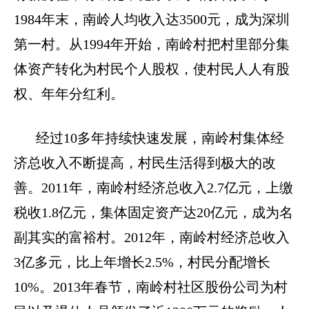
1984
年末，南岭人均收入达
3500
元，成为深圳
第一村。从
1994
年开始，南岭村把村里部分集
体资产转化为村民个人股权，使村民人人有股
权、年年分红利。
经过
10
多年持续快速发展，南岭村集体经
济总收入不断提高，村民生活得到极大的改
善。
2011
年，南岭村经济总收入
2.7
亿元，上缴
税收
1.8
亿元，集体固定资产达
20
亿元，成为名
副其实的富裕村。
2012
年，南岭村经济总收入
3
亿多元，比上年增长
2.5%
，村民分配增长
10%
。
2013
年春节，南岭村社区股份公司为村