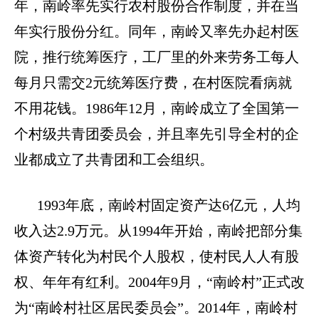
年，南岭率先实行农村股份合作制度，并在当
年实行股份分红。同年，南岭又率先办起村医
院，推行统筹医疗，工厂里的外来劳务工每人
每月只需交
2
元统筹医疗费，在村医院看病就
不用花钱。
1986
年
12
月，南岭成立了全国第一
个村级共青团委员会，并且率先引导全村的企
业都成立了共青团和工会组织。
1993
年底，南岭村固定资产达
6
亿元，人均
收入达
2.9
万元。从
1994
年开始，南岭把部分集
体资产转化为村民个人股权，使村民人人有股
权、年年有红利。
2004
年
9
月，“南岭村”正式改
为“南岭村社区居民委员会”。
2014
年，南岭村