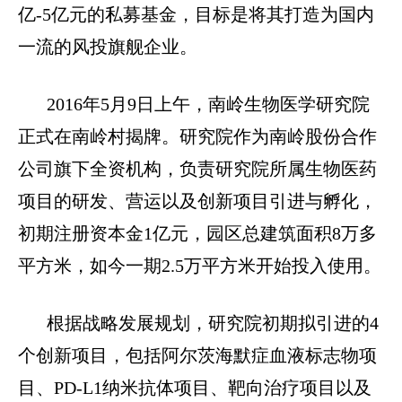
亿
-5
亿元的私募基金，目标是将其打造为国内
一流的风投旗舰企业。
2016
年
5
月
9
日上午，南岭生物医学研究院
正式在南岭村揭牌。研究院作为南岭股份合作
公司旗下全资机构，负责研究院所属生物医药
项目的研发、营运以及创新项目引进与孵化，
初期注册资本金
1
亿元，园区总建筑面积
8
万多
平方米，如今一期
2.5
万平方米开始投入使用。
根据战略发展规划，研究院初期拟引进的
4
个创新项目，包括阿尔茨海默症血液标志物项
目、
PD-L1
纳米抗体项目、靶向治疗项目以及