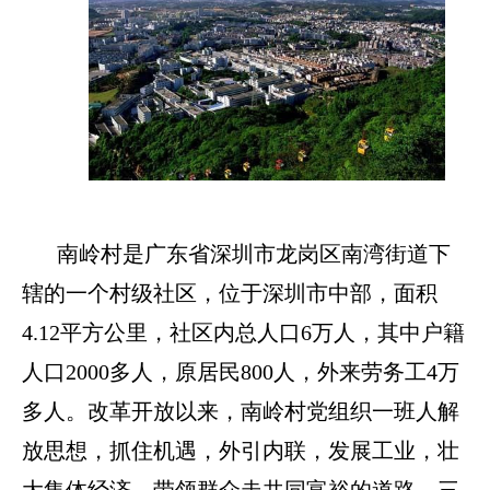
南岭村是广东省深圳市龙岗区南湾街道下
辖的一个村级社区，位于深圳市中部，面积
4.12
平方公里，社区内总人口
6
万人，其中户籍
人口
2000
多人，原居民
800
人，外来劳务工
4
万
多人。改革开放以来，南岭村党组织一班人解
放思想，抓住机遇，外引内联，发展工业，壮
大集体经济，带领群众走共同富裕的道路，三