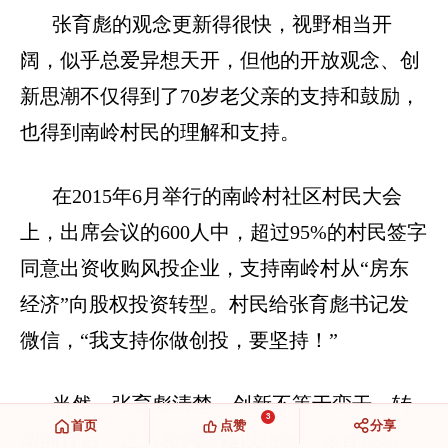
张育彪的观念更新得很快，视野相当开
阔，似乎总爱异想天开，但他的开放观念、创
新思潮不仅得到了
70
岁老父亲的支持和鼓励，
也得到南岭村民的理解和支持。
在
2015
年
6
月举行的南岭村社区村民大会
上，出席会议的
600
人中，超过
95%
的村民签字
同意出资收购风投企业，支持南岭村从“房东
经济”向股权投资转型。村民给张育彪书记发
微信，“我支持你做创投，要坚持！”
当然，张育彪清楚，创新不等于蛮干，转
3
首页
点赞
分享
型的背后，压力和风险难以想象。张育彪坦