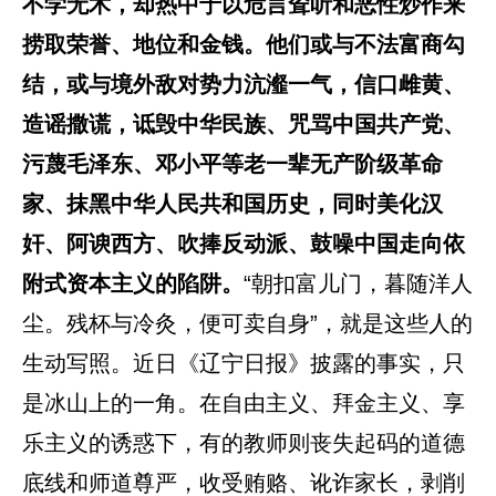
不学无术，却热中于以危言耸听和恶性炒作来
捞取荣誉、地位和金钱。他们或与不法富商勾
结，或与境外敌对势力沆瀣一气，信口雌黄、
造谣撒谎，诋毁中华民族、咒骂中国共产党、
污蔑毛泽东、邓小平等老一辈无产阶级革命
家、抹黑中华人民共和国历史，同时美化汉
奸、阿谀西方、吹捧反动派、鼓噪中国走向依
附式资本主义的陷阱。
“朝扣富儿门，暮随洋人
尘。残杯与冷灸，便可卖自身”，就是这些人的
生动写照。近日《辽宁日报》披露的事实，只
是冰山上的一角。在自由主义、拜金主义、享
乐主义的诱惑下，有的教师则丧失起码的道德
底线和师道尊严，收受贿赂、讹诈家长，剥削