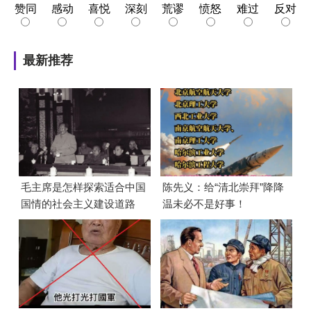
赞同
感动
喜悦
深刻
荒谬
愤怒
难过
反对
最新推荐
毛主席是怎样探索适合中国
陈先义：给“清北崇拜”降降
国情的社会主义建设道路
温未必不是好事！
的？