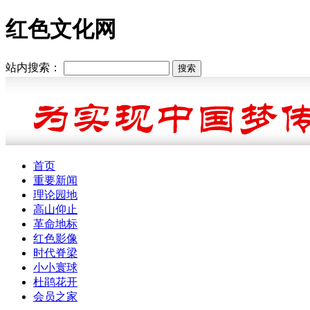
红色文化网
站内搜索：
首页
重要新闻
理论园地
高山仰止
革命地标
红色影像
时代脊梁
小小寰球
杜鹃花开
会员之家