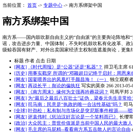
当前位置：
首页
->
专题中心
-> 南方系绑架中国
南方系绑架中国
南方系——国内鼓吹新自由主义的“自由派”的主要舆论阵地和
谣，攻击进步力量、中国体制，不失时机鼓吹私有化改革、政
级鲸吞国有财产、对外出卖国家经济主权制造遮羞舆论，更集
标题
作者
点击
日期
[网友]
《时代周报》是“公器”还是“私器”？
捍卫毛主席
6
[历史]
用事实戳穿 所谓的“邓颖超日记终于启封：周恩来
[网友]
国宴喂养出的凤凰打手颜昌海！（一）
独立观察
[网友]
再说长平：舆论的偏执狂
写实的莫奈
266
2013-05-
[网友]
《南方周末》缘何为文强再吟葬花词？
司馬平邦
2
[网友]
为“最后之最后八百壮士”证伪，梁春元先生非常给
[网友]
司马南：民意是“执政的唯一合法性基础”吗？
司马
[全球]
叶劲松：私有制与市场化是突尼斯事件根源——驳
[网友]
评袁伟时《惩治汉奸言论是一个笑料而已》
长缨
[政治]
大众民主：普世价值派是当前中国人民的最大敌人
[网友]
毛主席的马屁精--看看南方系五岳散人的言论自由