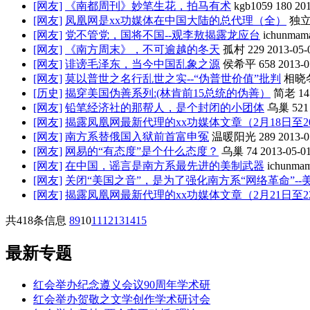
[网友]
《南都周刊》妙笔生花，拍马有术
kgb1059
180
20
[网友]
凤凰网是xx功媒体在中国大陆的总代理（全）
独
[网友]
党不管党，国将不国--观李敖揭露龙应台
ichunmam
[网友]
《南方周末》，不可逾越的冬天
孤村
229
2013-05-
[网友]
诽谤毛泽东，当今中国乱象之源
侯希平
658
2013-0
[网友]
莫以普世之名行乱世之实--“伪普世价值”批判
相晓
[历史]
揭穿美国伪善系列:(林肯前15总统的伪善）
简老
14
[网友]
铅笔经济社的那帮人，是个封闭的小团体
乌巢
521
[网友]
揭露凤凰网最新代理的xx功媒体文章（2月18日至2
[网友]
南方系替俄国入狱前首富申冤
温暖阳光
289
2013-0
[网友]
网易的“有态度”是个什么态度？
乌巢
74
2013-05-0
[网友]
在中国，谣言是南方系最先进的美制武器
ichunma
[网友]
关闭“美国之音”，是为了强化南方系“网络革命”--
[网友]
揭露凤凰网最新代理的xx功媒体文章（2月21日至2
共418条信息
8
9
10
11
12
13
14
15
最新专题
红会举办纪念遵义会议90周年学术研
红会举办贺敬之文学创作学术研讨会