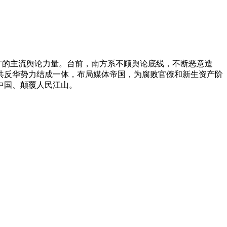
极广的主流舆论力量。台前，南方系不顾舆论底线，不断恶意造
共反华势力结成一体，布局媒体帝国，为腐败官僚和新生资产阶
中国、颠覆人民江山。