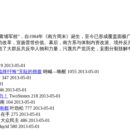
“黄埔军校”，自1984年《南方周末》诞生，至今已形成覆盖面
治改革，宣扬普世价值。幕后，南方系与体制内资改派、境外反
结了大群反共反华人物和力量，污蔑共产党历史，妄图分裂肢解
19
2013-05-01
临终忏悔”无耻的挑拨
呐喊—唤醒
1055
2013-05-01
者
347
2013-05-01
01
46
2013-05-01
力！
TwoStones
218
2013-05-01
南
104
2013-05-01
南都
叶劲松
777
2013-05-01
常在手
275
2013-05-01
大众民主
486
2013-05-01
dqcld
580
2013-05-01