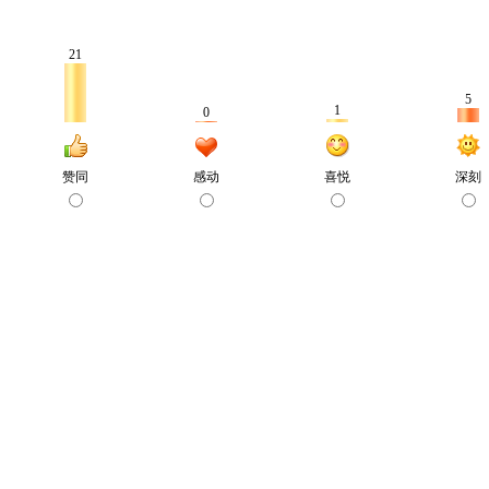
21
5
1
0
赞同
感动
喜悦
深刻