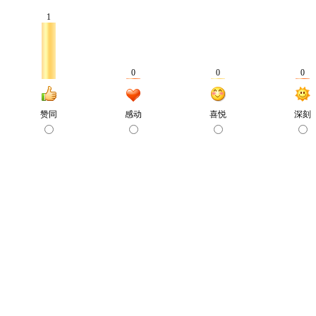
1
0
0
0
赞同
感动
喜悦
深刻