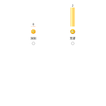
2
0
深刻
荒谬