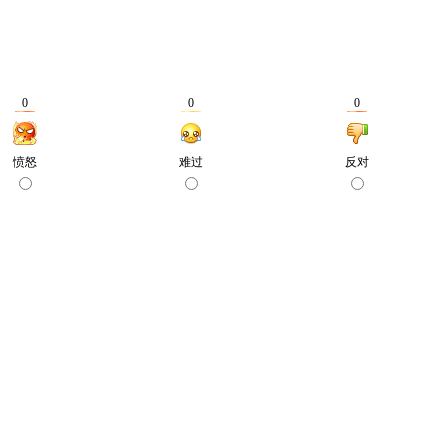
0
0
0
愤怒
难过
反对