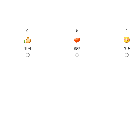
0
0
0
赞同
感动
喜悦