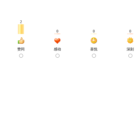
2
0
0
0
赞同
感动
喜悦
深刻