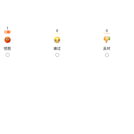
1
0
0
愤怒
难过
反对