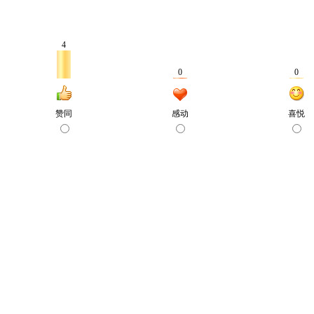
4
0
0
赞同
感动
喜悦