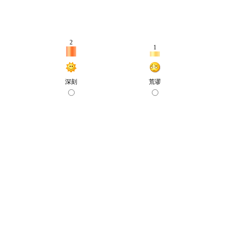
2
1
深刻
荒谬