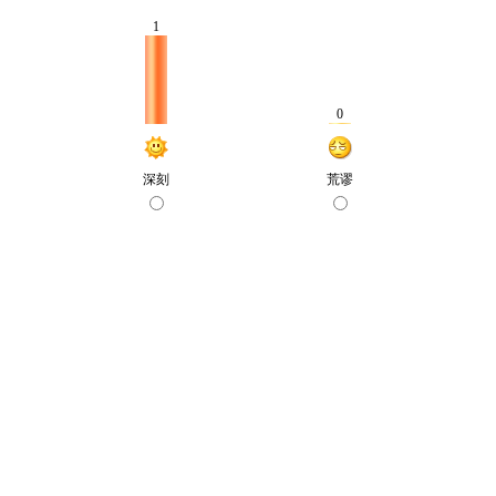
1
0
深刻
荒谬