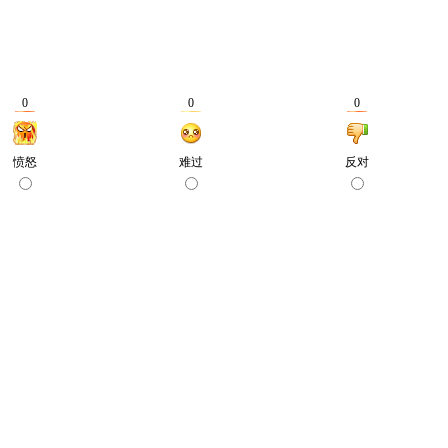
0
0
0
愤怒
难过
反对