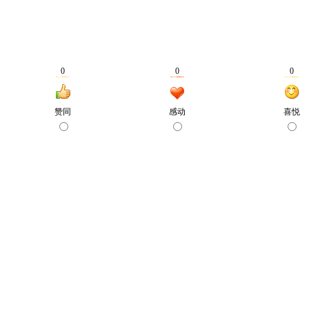
0
0
0
赞同
感动
喜悦