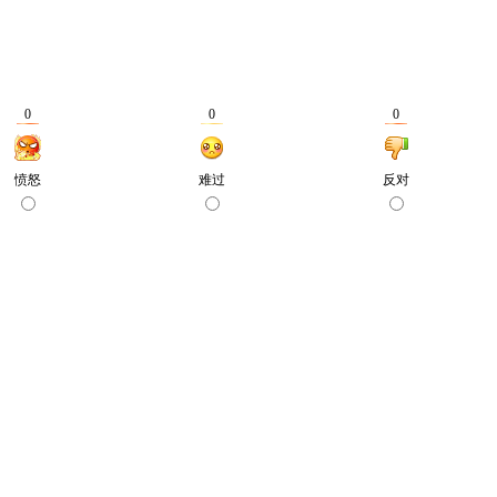
0
0
0
愤怒
难过
反对