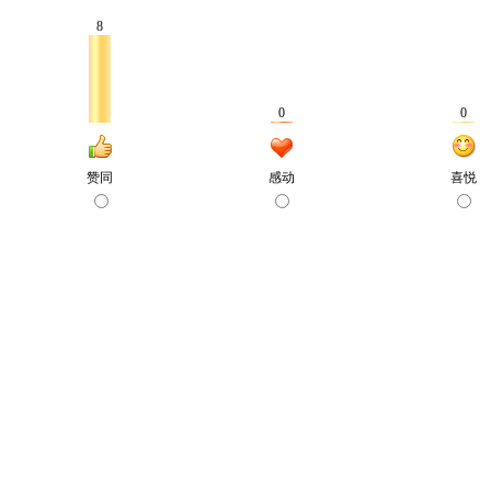
8
0
0
赞同
感动
喜悦