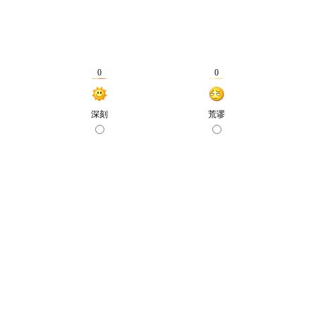
0
0
深刻
荒谬