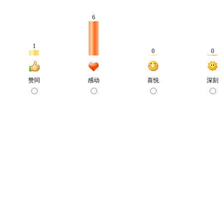
6
1
0
0
赞同
感动
喜悦
深刻