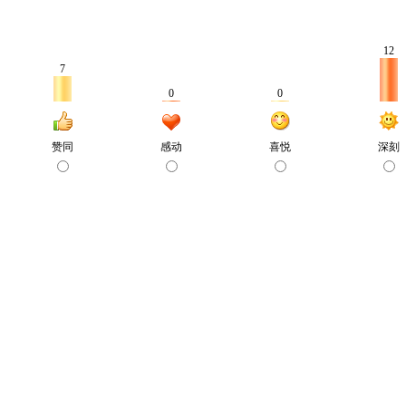
12
7
0
0
赞同
感动
喜悦
深刻