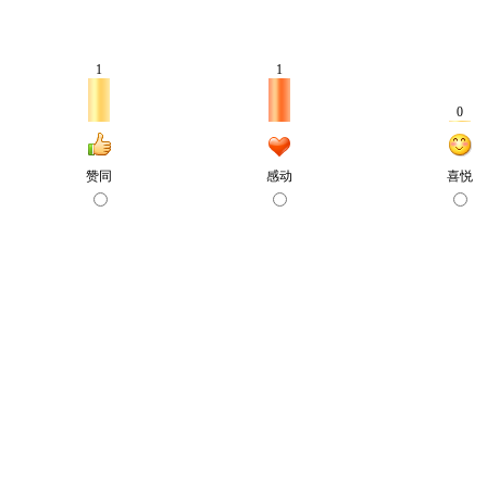
1
1
0
赞同
感动
喜悦