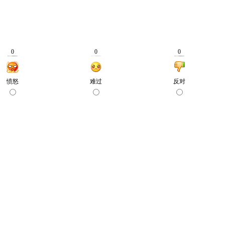
0
0
0
愤怒
难过
反对