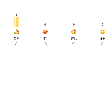
1
0
0
0
赞同
感动
喜悦
深刻