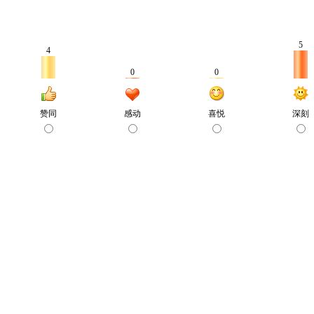
5
4
0
0
赞同
感动
喜悦
深刻