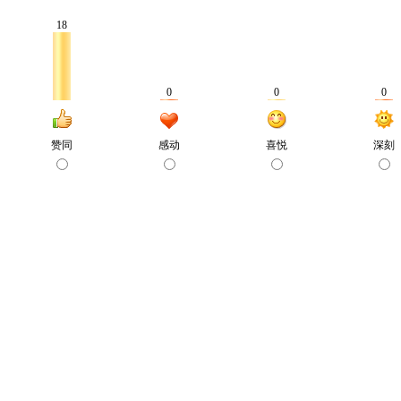
18
0
0
0
赞同
感动
喜悦
深刻