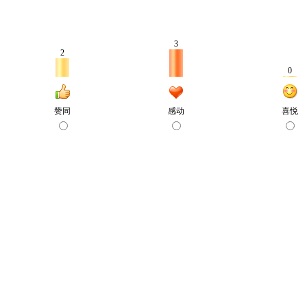
3
2
0
赞同
感动
喜悦