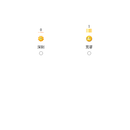
1
0
深刻
荒谬