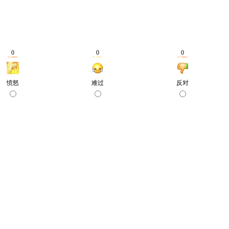
0
0
0
愤怒
难过
反对