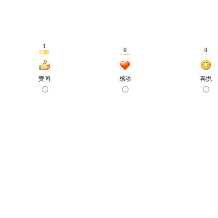
1
0
0
赞同
感动
喜悦