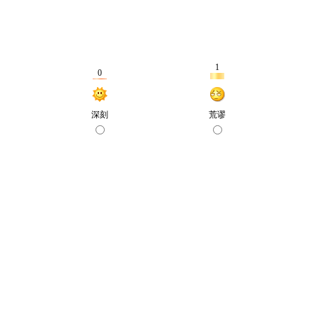
1
0
深刻
荒谬