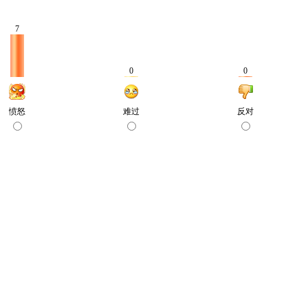
7
0
0
愤怒
难过
反对