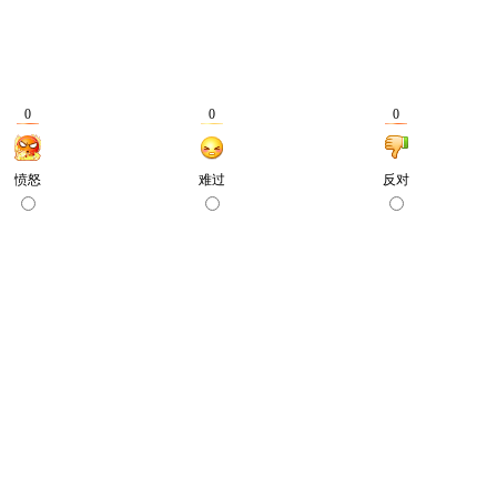
0
0
0
愤怒
难过
反对