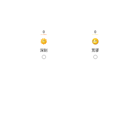
0
0
深刻
荒谬