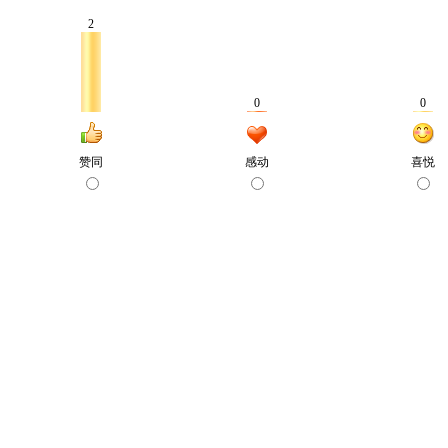
2
0
0
赞同
感动
喜悦