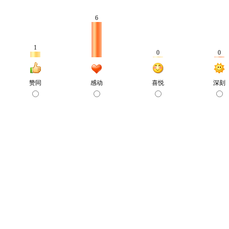
6
1
0
0
赞同
感动
喜悦
深刻