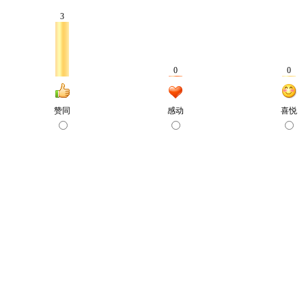
3
0
0
赞同
感动
喜悦