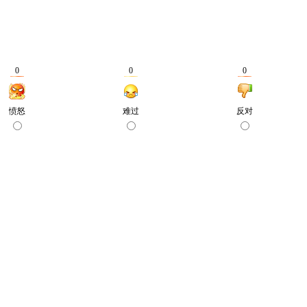
0
0
0
愤怒
难过
反对