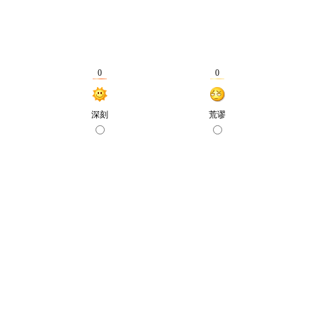
0
0
深刻
荒谬